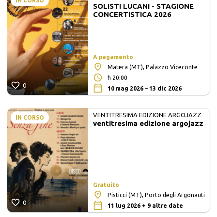
IN CORSO
SOLISTI LUCANI - STAGIONE
MATE E SOLISTI LUCANI
CONCERTISTICA 2026
A pagamento
Matera (MT), Palazzo Viceconte
h 20:00
0
10 mag 2026 – 13 dic 2026
VENTITRESIMA EDIZIONE ARGOJAZZ
IN CORSO
ventitresima edizione argojazz
Gratuito
Pisticci (MT), Porto degli Argonauti
0
11 lug 2026 + 9 altre date