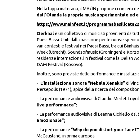
Nella tappa materana, il MA/IN propone i concerti del
dall'Olanda la propria musica sperimentale ed e
https://www.mainfest.it/programmabasilicata22
Oerknal
è un collettivo di musicisti provnienti da t
Paesi Bassi. Uniti dalla passione per le nuove sperime
vari contesti e festival nei Paesi Bassi, tra cui Bim
Week (Utrecht), Soundsofmusic (Groningen) e Korzo 
residenze internazionali in festival come la Delian 
DAM Festival (Kosovo).
Inoltre, sono previste delle performance e installazi
-
L’installazione sonora “Nebula Xenakis”
di Vin
Persepolis (1971), apice della ricerca del composito
- La performance audiovisiva di Claudio Merlet Loyol
live performnace”;
- La performance audiovisiva di Leanna Ciciriello dal 
Emozionale”;
- La performance “
Why do you distort your face?”
McCausland, in prima europea