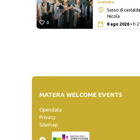
Gratuito
Sasso di castalda
ò
Nicola
0
8 ago 2026
• h 2
MATERA WELCOME EVENTS
Opendata
Privacy
Sitemap