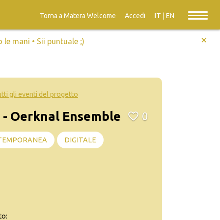
Torna a Matera Welcome
Accedi
IT
|
EN
+
e mani • Sii puntuale ;)
utti gli eventi del progetto
 - Oerknal Ensemble
0
TEMPORANEA
DIGITALE
to: