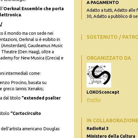
A PAGAMENTO
l'
Oerknal Ensemble che porta
Adatto a tutti, Adatto alle 
lettronica
.
30, Adatto a pubblico di se
/
utto il mondo ma con sede nei
SOSTENUTO / PATR
ntazioni, Oerknal si è esibito in
huis (Amsterdam), Gaudeamus Music
Theatre (Den Haag), oltre a
ORGANIZZATO DA
Academy for New Musica (Grecia) e
oni intermediali come:
cenzo Procino, basata su
re greco Iannis Xenakis;
LOXOSconcept
a dal titolo
“extended psalter
Profilo
titolo
“Cortocircuito
IN COLLABORAZION
RadioRai 3
dell’artista americano Douglas
Ministero della Cultura