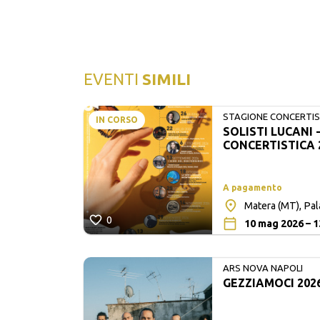
EVENTI
SIMILI
STAGIONE CONCERTIST
IN CORSO
SOLISTI LUCANI 
LUCANI
CONCERTISTICA 
A pagamento
Matera (MT), Pa
0
10 mag 2026 – 1
ARS NOVA NAPOLI
GEZZIAMOCI 202