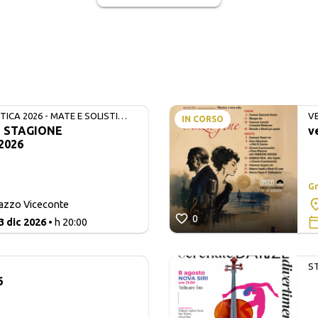
ICA 2026 - MATE E SOLISTI
V
IN CORSO
- STAGIONE
v
2026
Gr
lazzo Viceconte
0
3 dic 2026
• h 20:00
S
6