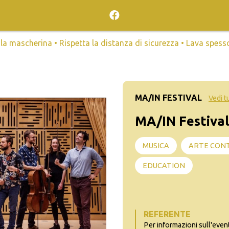
mascherina • Rispetta la distanza di sicurezza • Lava spesso l
MA/IN FESTIVAL
Vedi t
MA/IN Festival
MUSICA
ARTE CON
EDUCATION
REFERENTE
Per informazioni sull'even