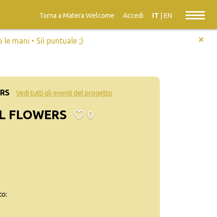
Torna a Matera Welcome
Accedi
IT
|
EN
+
e mani • Sii puntuale ;)
RS
Vedi tutti gli eventi del progetto
L FLOWERS
0
to: