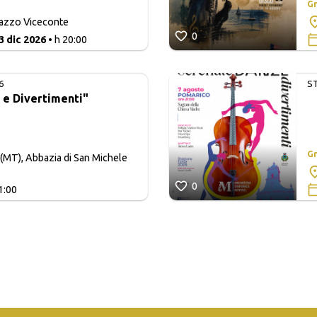
Gr
lazzo Viceconte
0
3 dic 2026
• h 20:00
6
S
 e Divertimenti"
Gr
(MT), Abbazia di San Michele
0
1:00