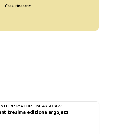
Crea itinerario
ENTITRESIMA EDIZIONE ARGOJAZZ
IN CORSO
entitresima edizione argojazz