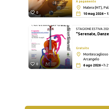
A pagamento
Matera (MT), Pa
0
10 mag 2026 – 1
STAGIONE ESTIVA 202
"Serenate, Danze
Gratuito
Montescaglioso 
a Madre
Arcangelo
0
6 ago 2026
• h 2