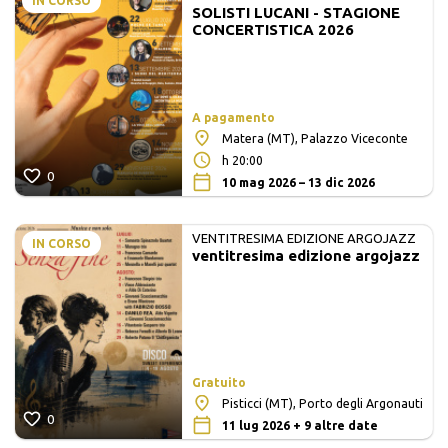
IN CORSO
SOLISTI LUCANI - STAGIONE
MATE E SOLISTI LUCANI
CONCERTISTICA 2026
A pagamento
Matera (MT), Palazzo Viceconte
h 20:00
0
10 mag 2026 – 13 dic 2026
VENTITRESIMA EDIZIONE ARGOJAZZ
IN CORSO
ventitresima edizione argojazz
Gratuito
Pisticci (MT), Porto degli Argonauti
0
11 lug 2026 + 9 altre date