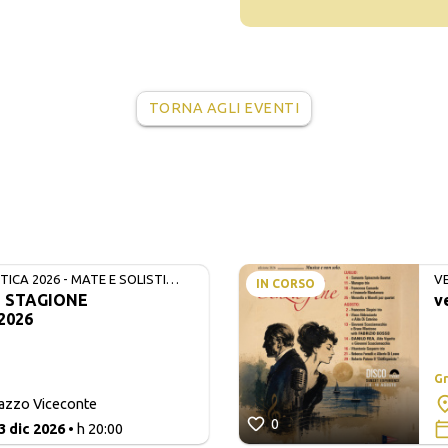
TORNA AGLI EVENTI
ICA 2026 - MATE E SOLISTI
V
IN CORSO
- STAGIONE
v
2026
Gr
lazzo Viceconte
0
3 dic 2026
• h 20:00