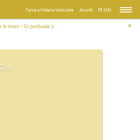
Torna a Matera Welcome
Accedi
IT
|
EN
+
e mani • Sii puntuale ;)
0