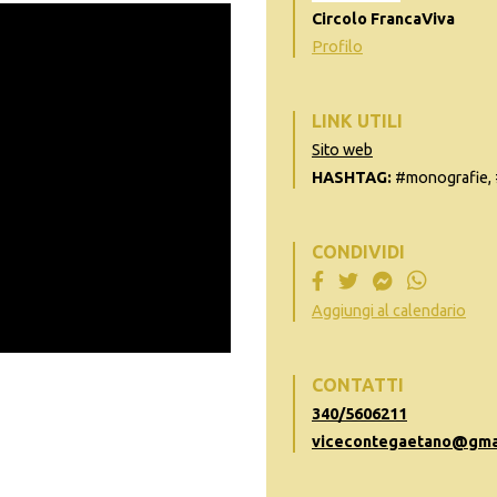
Circolo FrancaViva
Profilo
LINK UTILI
Sito web
HASHTAG:
#monografie, 
CONDIVIDI
Aggiungi al calendario
CONTATTI
340/5606211
vicecontegaetano@gma