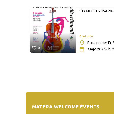
STAGIONE ESTIVA 202
Gratuito
lita San
Pomarico (MT), S
0
7 ago 2026
• h 2
MATERA WELCOME EVENTS