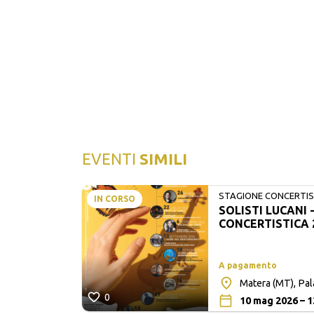
EVENTI
SIMILI
STAGIONE CONCERTIST
IN CORSO
SOLISTI LUCANI 
LUCANI
CONCERTISTICA 
A pagamento
Matera (MT), Pa
0
10 mag 2026 – 1