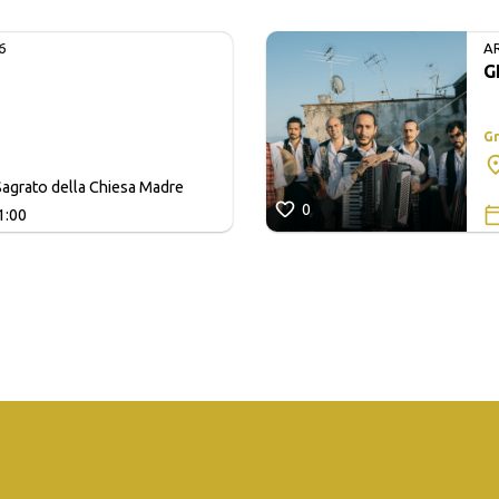
6
A
G
Gr
agrato della Chiesa Madre
0
1:00