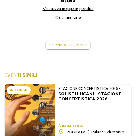
Matera
Visualizza mappa ingrandita
Crea itinerario
TORNA AGLI EVENTI
EVENTI
SIMILI
STAGIONE CONCERTISTICA 2026 -
IN CORSO
SOLISTI LUCANI - STAGIONE
MATE E SOLISTI LUCANI
CONCERTISTICA 2026
A pagamento
Matera (MT), Palazzo Viceconte