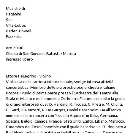
Musiche di
Paganini
Sor
Villa-Lobos
Baden-Powell
Piazzolla
ore 20:00
Chiesa di San Giovanni Battista- Matera
ingresso libero
Ettore Pellegrino - violino
Violinista dalla carriera internazionale, svolge intensa attività
concertistica. Membro delle più prestigiose orchestre italiane
ricopre il ruolo di prima parte presso l’Orchestra del Teatro alla
Scala di Milano e nell’omonima Orchestra Filarmonica sotto la guida
di grandi interpreti quali D. Harding, R. Ticciati, G. Pretre, M. Chung,
D. Gatti, D. Renzetti, R. De Burgos, Daniel Barenboim. Ha all'attivo
numerosissimi concerti con "I solisti Aquilani" in Italia, Germania,
Spagna, Belgio, Canada, Francia, Stati Uniti, Egitto, Libano, Marocco.
È membro del Tosti Ensemble con il quale ha inciso un CD dedicato a
Paul Hindemith e si è esibito in Inghilterra, in Canada, a Taiwan e in