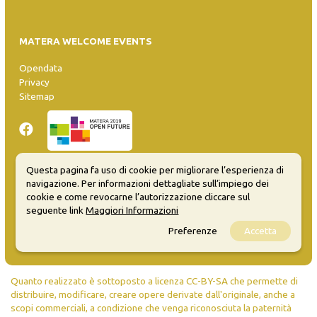
MATERA WELCOME EVENTS
Opendata
Privacy
Sitemap
Questa pagina fa uso di cookie per migliorare l’esperienza di
navigazione. Per informazioni dettagliate sull’impiego dei
Inserisci evento
cookie e come revocarne l’autorizzazione cliccare sul
Guida
seguente link
Maggiori Informazioni
FAQ
info@materaevents.it
Preferenze
Accetta
Quanto realizzato è sottoposto a licenza CC-BY-SA che permette di
distribuire, modificare, creare opere derivate dall'originale, anche a
scopi commerciali, a condizione che venga riconosciuta la paternità