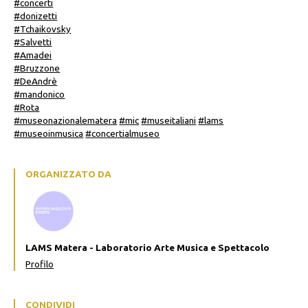
#concerti
#donizetti
#Tchaikovsky
#Salvetti
#Amadei
#Bruzzone
#DeAndrè
#mandonico
#Rota
#museonazionalematera
#mic
#museitaliani
#lams
#museoinmusica
#concertialmuseo
ORGANIZZATO DA
LAMS Matera - Laboratorio Arte Musica e Spettacolo
Profilo
CONDIVIDI