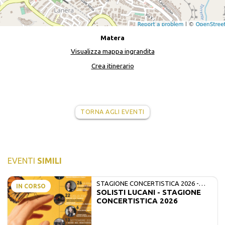
Matera
Visualizza mappa ingrandita
Crea itinerario
TORNA AGLI EVENTI
EVENTI
SIMILI
STAGIONE CONCERTISTICA 2026 -
IN CORSO
SOLISTI LUCANI - STAGIONE
MATE E SOLISTI LUCANI
CONCERTISTICA 2026