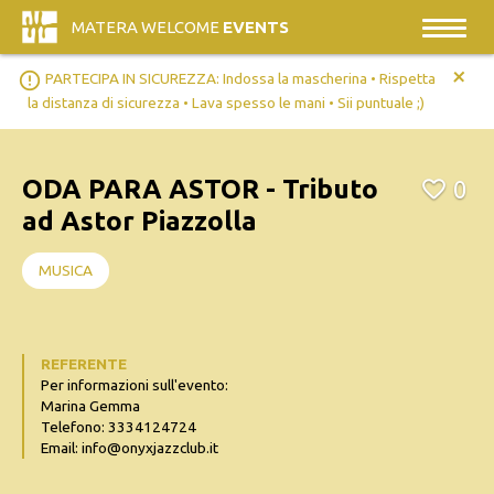
MATERA WELCOME
EVENTS
+
error_outline
PARTECIPA IN SICUREZZA: Indossa la mascherina • Rispetta
la distanza di sicurezza • Lava spesso le mani • Sii puntuale ;)
ODA PARA ASTOR - Tributo
0
ad Astor Piazzolla
MUSICA
REFERENTE
Per informazioni sull'evento:
Marina Gemma
Telefono: 3334124724
Email: info@onyxjazzclub.it