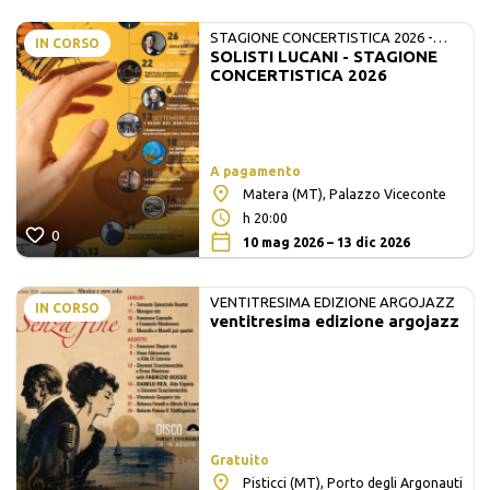
STAGIONE CONCERTISTICA 2026 -
IN CORSO
SOLISTI LUCANI - STAGIONE
MATE E SOLISTI LUCANI
CONCERTISTICA 2026
A pagamento
Matera (MT), Palazzo Viceconte
h 20:00
0
10 mag 2026 – 13 dic 2026
VENTITRESIMA EDIZIONE ARGOJAZZ
IN CORSO
ventitresima edizione argojazz
Gratuito
Pisticci (MT), Porto degli Argonauti