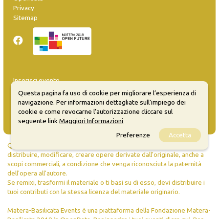
Privacy
Sitemap
Inserisci evento
Guida
Questa pagina fa uso di cookie per migliorare l’esperienza di
FAQ
navigazione. Per informazioni dettagliate sull’impiego dei
info@materaevents.it
cookie e come revocarne l’autorizzazione cliccare sul
seguente link
Maggiori Informazioni
Preferenze
Accetta
Quanto realizzato è sottoposto a licenza CC-BY-SA che permette di
distribuire, modificare, creare opere derivate dall'originale, anche a
scopi commerciali, a condizione che venga riconosciuta la paternità
dell'opera all'autore.
Se remixi, trasformi il materiale o ti basi su di esso, devi distribuire i
tuoi contributi con la stessa licenza del materiale originario.
Matera-Basilicata Events è una piattaforma della Fondazione Matera-