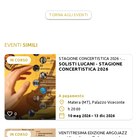
TORNA AGLI EVENTI
EVENTI
SIMILI
STAGIONE CONCERTISTICA 2026 -
IN CORSO
SOLISTI LUCANI - STAGIONE
MATE E SOLISTI LUCANI
CONCERTISTICA 2026
A pagamento
Matera (MT), Palazzo Viceconte
h 20:00
0
10 mag 2026 – 13 dic 2026
VENTITRESIMA EDIZIONE ARGOJAZZ
IN CORSO