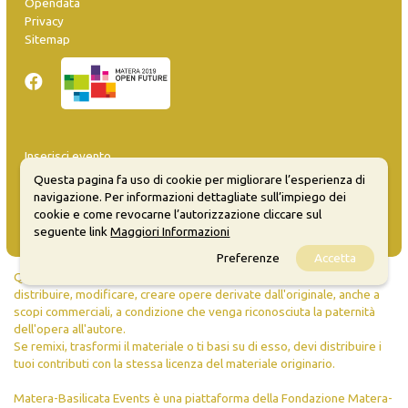
Opendata
Privacy
Sitemap
Inserisci evento
Guida
Questa pagina fa uso di cookie per migliorare l’esperienza di
FAQ
navigazione. Per informazioni dettagliate sull’impiego dei
info@materaevents.it
cookie e come revocarne l’autorizzazione cliccare sul
seguente link
Maggiori Informazioni
Preferenze
Accetta
Quanto realizzato è sottoposto a licenza CC-BY-SA che permette di
distribuire, modificare, creare opere derivate dall'originale, anche a
scopi commerciali, a condizione che venga riconosciuta la paternità
dell'opera all'autore.
Se remixi, trasformi il materiale o ti basi su di esso, devi distribuire i
tuoi contributi con la stessa licenza del materiale originario.
Matera-Basilicata Events è una piattaforma della Fondazione Matera-