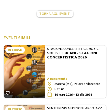
TORNA AGLI EVENTI
EVENTI
SIMILI
STAGIONE CONCERTISTICA 2026 -
IN CORSO
SOLISTI LUCANI - STAGIONE
MATE E SOLISTI LUCANI
CONCERTISTICA 2026
A pagamento
Matera (MT), Palazzo Viceconte
h 20:00
0
10 mag 2026 – 13 dic 2026
VENTITRESIMA EDIZIONE ARGOJAZZ
IN CORSO