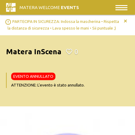
MATERA WELCOME
EVENTS
+
error_outline
PARTECIPA IN SICUREZZA: Indossa la mascherina • Rispetta
la distanza di sicurezza • Lava spesso le mani • Sii puntuale ;)
Matera InScena
0
EVENTO ANNULLATO
ATTENZIONE: L'evento è stato annullato.