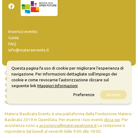
Inserisci evento
Guida
FAQ
info@materaevents.it
Questa pagina fa uso di cookie per migliorare l’esperienza di
Quanto realizzato è sottoposto a licenza CC-BY-SA che permette di
navigazione. Per informazioni dettagliate sull’impiego dei
distribuire, modificare, creare opere derivate dall'originale, anche a
cookie e come revocarne l’autorizzazione cliccare sul
scopi commerciali, a condizione che venga riconosciuta la paternità
seguente link
Maggiori Informazioni
dell'opera all'autore.
Preferenze
Accetta
Se remixi, trasformi il materiale o ti basi su di esso, devi distribuire i
tuoi contributi con la stessa licenza del materiale originario.
Matera-Basilicata Events è una piattaforma della Fondazione Matera-
Basilicata 2019 in OpenData. Per inserire i tuoi eventi
clicca qui
. Per
assistenza scrivi a
assistenza@materawelcome.it
La redazione ti
risponderà dal lunedì al venerdì dalle 9:00 alle 18:00.