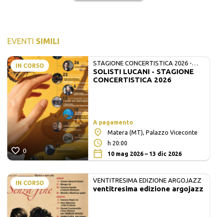
EVENTI
SIMILI
STAGIONE CONCERTISTICA 2026 -
IN CORSO
SOLISTI LUCANI - STAGIONE
MATE E SOLISTI LUCANI
CONCERTISTICA 2026
A pagamento
Matera (MT), Palazzo Viceconte
h 20:00
0
10 mag 2026 – 13 dic 2026
VENTITRESIMA EDIZIONE ARGOJAZZ
IN CORSO
ventitresima edizione argojazz