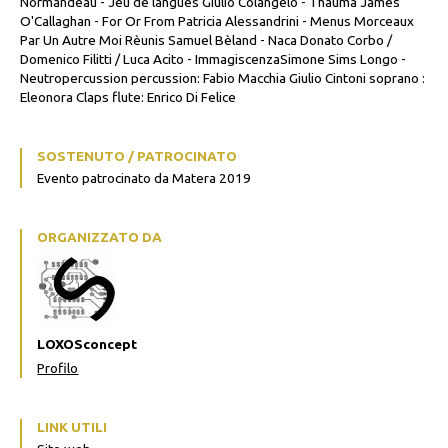
Normandeau - Jeu de langues Giulio Colangelo - Thauma James
O'Callaghan - For Or From Patricia Alessandrini - Menus Morceaux
Par Un Autre Moi Rèunis Samuel Bèland - Naca Donato Corbo /
Domenico Filitti / Luca Acito - ImmagiscenzaSimone Sims Longo -
Neutropercussion percussion: Fabio Macchia Giulio Cintoni soprano :
Eleonora Claps flute: Enrico Di Felice
SOSTENUTO / PATROCINATO
Evento patrocinato da Matera 2019
ORGANIZZATO DA
LOXOSconcept
Profilo
LINK UTILI