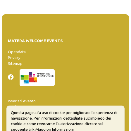
MATERA WELCOME EVENTS
Opendata
Privacy
Sitemap
Inserisci evento
Guida
Questa pagina fa uso di cookie per migliorare l’esperienza di
FAQ
navigazione. Per informazioni dettagliate sull’impiego dei
info@materaevents.it
cookie e come revocarne l’autorizzazione cliccare sul
seguente link
Maggiori Informazioni