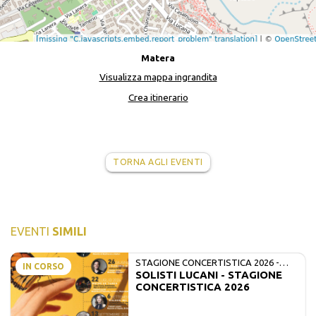
Matera
Visualizza mappa ingrandita
Crea itinerario
TORNA AGLI EVENTI
EVENTI
SIMILI
STAGIONE CONCERTISTICA 2026 -
IN CORSO
SOLISTI LUCANI - STAGIONE
MATE E SOLISTI LUCANI
CONCERTISTICA 2026