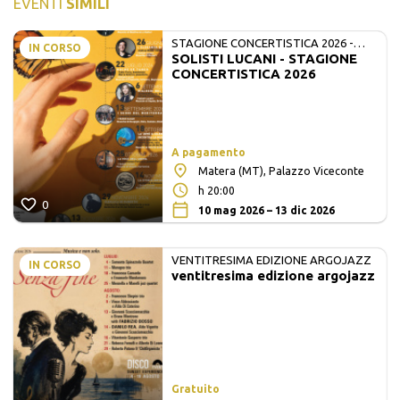
EVENTI
SIMILI
STAGIONE CONCERTISTICA 2026 -
IN CORSO
SOLISTI LUCANI - STAGIONE
MATE E SOLISTI LUCANI
CONCERTISTICA 2026
A pagamento
Matera (MT), Palazzo Viceconte
h 20:00
0
10 mag 2026 – 13 dic 2026
VENTITRESIMA EDIZIONE ARGOJAZZ
IN CORSO
ventitresima edizione argojazz
Gratuito