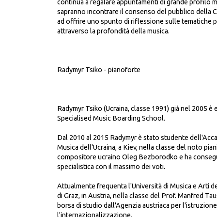
continua a regalare appuntamenti di grande profilo 
sapranno incontrare il consenso del pubblico della Ci
ad offrire uno spunto di riflessione sulle tematiche 
attraverso la profondità della musica.
Radymyr Tsiko - pianoforte
Radymyr Tsiko (Ucraina, classe 1991) già nel 2005 è e
Specialised Music Boarding School.
Dal 2010 al 2015 Radymyr è stato studente dell'Acc
Musica dell'Ucraina, a Kiev, nella classe del noto pian
compositore ucraino Oleg Bezborodko e ha consegu
specialistica con il massimo dei voti.
Attualmente frequenta l'Università di Musica e Arti d
di Graz, in Austria, nella classe del Prof. Manfred T
borsa di studio dall'Agenzia austriaca per l'istruzione
l'internazionalizzazione.