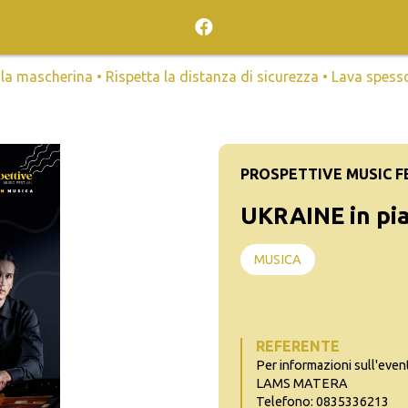
mascherina • Rispetta la distanza di sicurezza • Lava spesso l
PROSPETTIVE MUSIC F
UKRAINE in pi
MUSICA
REFERENTE
Per informazioni sull'even
LAMS MATERA
Telefono: 0835336213