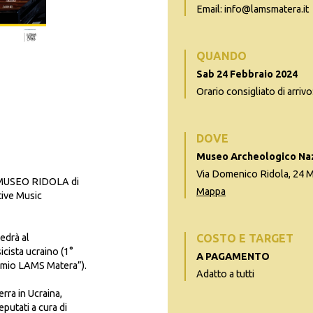
Email: info@lamsmatera.it
QUANDO
Sab 24 Febbraio 2024
Orario consigliato di arrivo
DOVE
Museo Archeologico Na
Via Domenico Ridola, 24 
il MUSEO RIDOLA di
Mappa
ive Music
edrà al
COSTO E TARGET
cista ucraino (1°
A PAGAMENTO
emio LAMS Matera”).
Adatto a tutti
rra in Ucraina,
putati a cura di