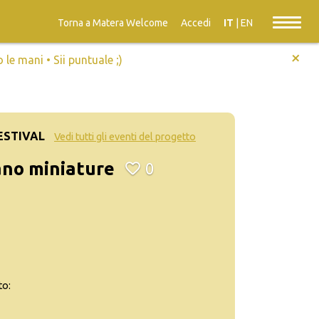
Torna a Matera Welcome
Accedi
IT
|
EN
+
e mani • Sii puntuale ;)
ESTIVAL
Vedi tutti gli eventi del progetto
ano miniature
0
to: