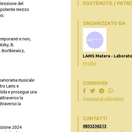
SOSTENUTO / PATR
Direzione del
il potente mezzo
no.
ORGANIZZATO DA
temporanei e non,
tsky, B.
. Bortkiewicz,
LAMS Matera - Laborato
Profilo
l panorama musicale
CONDIVIDI
 tra Lams e
olida e prosegue una
attraverso la
Aggiungi al calendario
attraverso la
CONTATTI
0835336213
dizione 2024