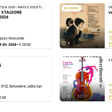
ICA 2026 - MATE E SOLISTI
V
IN CORSO
- STAGIONE
v
2026
Gr
lazzo Viceconte
0
3 dic 2026
• h 20:00
S
6
Gr
 (PZ), Belvedere, salita San
0
1:00