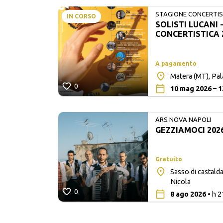
STAGIONE CONCERTIST
IN CORSO
SOLISTI LUCANI 
LUCANI
CONCERTISTICA 
A pagamento
Matera (MT), Pa
0
10 mag 2026 – 1
ARS NOVA NAPOLI
GEZZIAMOCI 202
Gratuito
Sasso di castalda
ò
Nicola
0
8 ago 2026
• h 2