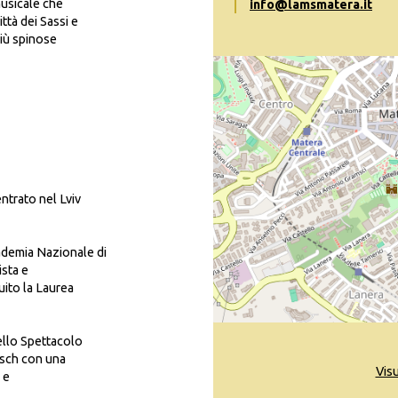
musicale che
info@lamsmatera.it
ttà dei Sassi e
più spinose
ntrato nel Lviv
ademia Nazionale di
ista e
ito la Laurea
ello Spettacolo
ausch con una
Vis
 e