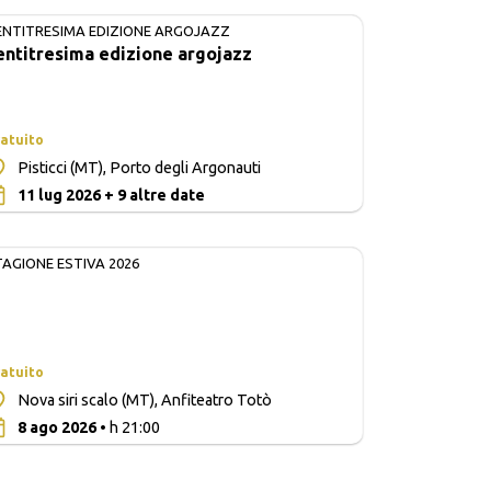
ENTITRESIMA EDIZIONE ARGOJAZZ
IN CORSO
entitresima edizione argojazz
atuito
Pisticci (MT), Porto degli Argonauti
0
11 lug 2026 + 9 altre date
TAGIONE ESTIVA 2026
atuito
Nova siri scalo (MT), Anfiteatro Totò
0
8 ago 2026
• h 21:00