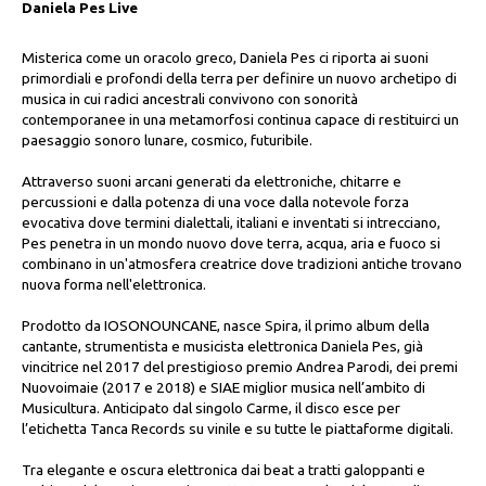
Daniela Pes Live
Misterica come un oracolo greco, Daniela Pes ci riporta ai suoni
primordiali e profondi della terra per definire un nuovo archetipo di
musica in cui radici ancestrali convivono con sonorità
contemporanee in una metamorfosi continua capace di restituirci un
paesaggio sonoro lunare, cosmico, futuribile.
Attraverso suoni arcani generati da elettroniche, chitarre e
percussioni e dalla potenza di una voce dalla notevole forza
evocativa dove termini dialettali, italiani e inventati si intrecciano,
Pes penetra in un mondo nuovo dove terra, acqua, aria e fuoco si
combinano in un'atmosfera creatrice dove tradizioni antiche trovano
nuova forma nell'elettronica.
Prodotto da IOSONOUNCANE, nasce Spira, il primo album della
cantante, strumentista e musicista elettronica Daniela Pes, già
vincitrice nel 2017 del prestigioso premio Andrea Parodi, dei premi
Nuovoimaie (2017 e 2018) e SIAE miglior musica nell’ambito di
Musicultura. Anticipato dal singolo Carme, il disco esce per
l’etichetta Tanca Records su vinile e su tutte le piattaforme digitali.
Tra elegante e oscura elettronica dai beat a tratti galoppanti e