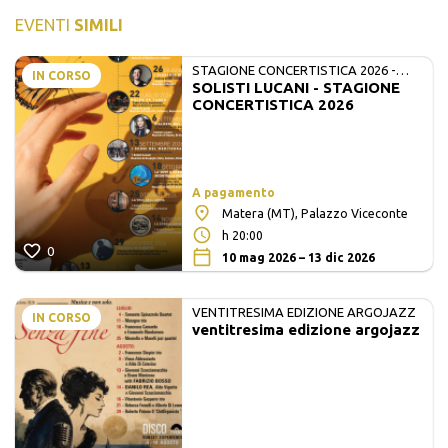
EVENTI
SIMILI
STAGIONE CONCERTISTICA 2026 -
IN CORSO
SOLISTI LUCANI - STAGIONE
MATE E SOLISTI LUCANI
CONCERTISTICA 2026
A pagamento
Matera (MT), Palazzo Viceconte
h 20:00
0
10 mag 2026 – 13 dic 2026
VENTITRESIMA EDIZIONE ARGOJAZZ
IN CORSO
ventitresima edizione argojazz