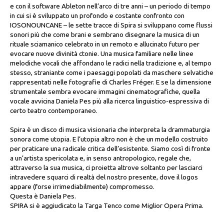
e con il software Ableton nell’arco di tre anni – un periodo di tempo
in cui si è sviluppato un profondo e costante confronto con
IOSONOUNCANE – le sette tracce di Spira si sviluppano come flussi
sonori più che come brani e sembrano disegnare la musica di un
rituale sciamanico celebrato in un remoto e allucinato futuro per
evocare nuove divinità ctonie. Una musica familiare nelle linee
melodiche vocali che affondano le radici nella tradizione e, al tempo
stesso, straniante come i paesaggi popolati da maschere selvatiche
rappresentati nelle fotografie di Charles Fréger. E se la dimensione
strumentale sembra evocare immagini cinematografiche, quella
vocale avvicina Daniela Pes più alla ricerca linguistico-espressiva di
certo teatro contemporaneo.
Spira è un disco di musica visionaria che interpreta la drammaturgia
sonora come utopia. E l’utopia altro non è che un modello costruito
per praticare una radicale critica dell’esistente. Siamo così di fronte
a un’artista spericolata e, in senso antropologico, regale che,
attraverso la sua musica, ci proietta altrove soltanto per lasciarci
intravedere squarci di realtà del nostro presente, dove il logos
appare (forse irrimediabilmente) compromesso.
Questa è Daniela Pes.
SPIRA si è aggiudicato la Targa Tenco come Miglior Opera Prima.