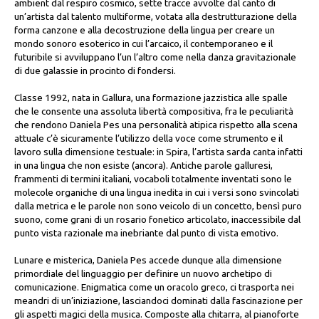
ambient dal respiro cosmico, sette tracce avvolte dal canto di
un’artista dal talento multiforme, votata alla destrutturazione della
forma canzone e alla decostruzione della lingua per creare un
mondo sonoro esoterico in cui l’arcaico, il contemporaneo e il
futuribile si avviluppano l’un l’altro come nella danza gravitazionale
di due galassie in procinto di fondersi.
Classe 1992, nata in Gallura, una formazione jazzistica alle spalle
che le consente una assoluta libertà compositiva, fra le peculiarità
che rendono Daniela Pes una personalità atipica rispetto alla scena
attuale c’è sicuramente l’utilizzo della voce come strumento e il
lavoro sulla dimensione testuale: in Spira, l’artista sarda canta infatti
in una lingua che non esiste (ancora). Antiche parole galluresi,
frammenti di termini italiani, vocaboli totalmente inventati sono le
molecole organiche di una lingua inedita in cui i versi sono svincolati
dalla metrica e le parole non sono veicolo di un concetto, bensì puro
suono, come grani di un rosario fonetico articolato, inaccessibile dal
punto vista razionale ma inebriante dal punto di vista emotivo.
Lunare e misterica, Daniela Pes accede dunque alla dimensione
primordiale del linguaggio per definire un nuovo archetipo di
comunicazione. Enigmatica come un oracolo greco, ci trasporta nei
meandri di un’iniziazione, lasciandoci dominati dalla fascinazione per
gli aspetti magici della musica. Composte alla chitarra, al pianoforte