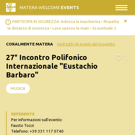
MATERA WELCOME
EVENTS
+
error_outline
PARTECIPA IN SICUREZZA: Indossa la mascherina • Rispetta
la distanza di sicurezza • Lava spesso le mani • Sii puntuale ;)
CORALMENTE MATERA
Vedi tutti gli eventi del progetto
27° Incontro Polifonico
1
Internazionale "Eustachio
Barbaro"
MUSICA
REFERENTE
Per informazioni sull'evento:
Fausto Tozzi
Telefono: +39 331 117 0740