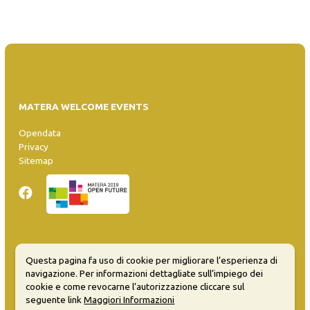
MATERA WELCOME EVENTS
Opendata
Privacy
Sitemap
Inserisci evento
Questa pagina fa uso di cookie per migliorare l’esperienza di
Guida
navigazione. Per informazioni dettagliate sull’impiego dei
FAQ
cookie e come revocarne l’autorizzazione cliccare sul
info@materaevents.it
seguente link
Maggiori Informazioni