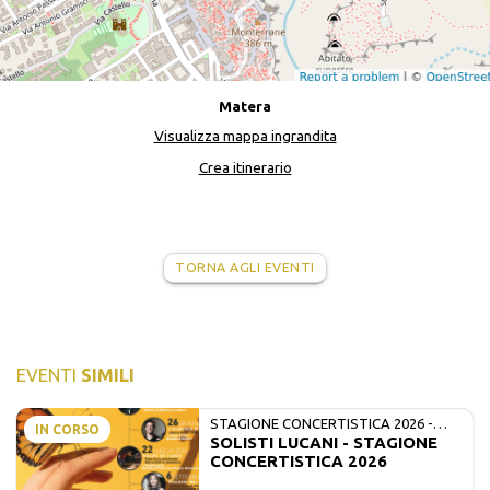
Matera
Visualizza mappa ingrandita
Crea itinerario
TORNA AGLI EVENTI
EVENTI
SIMILI
STAGIONE CONCERTISTICA 2026 -
IN CORSO
SOLISTI LUCANI - STAGIONE
MATE E SOLISTI LUCANI
CONCERTISTICA 2026