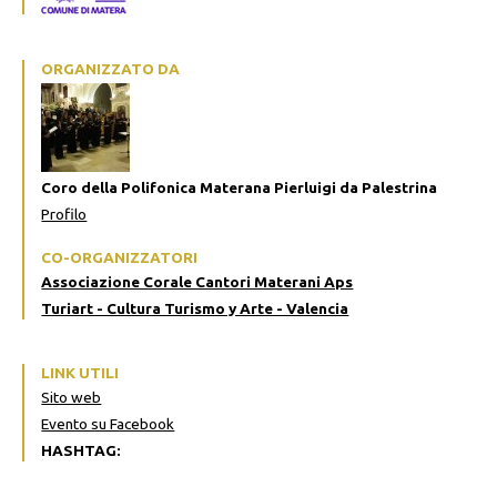
ORGANIZZATO DA
Coro della Polifonica Materana Pierluigi da Palestrina
Profilo
CO-ORGANIZZATORI
Associazione Corale Cantori Materani Aps
Turiart - Cultura Turismo y Arte - Valencia
LINK UTILI
Sito web
Evento su Facebook
HASHTAG: