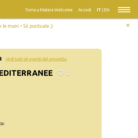
Torna a Matera Welcome
Accedi
IT
|
EN
+
e mani • Sii puntuale ;)
4
Vedi tutti gli eventi del progetto
MEDITERRANEE
0
to: