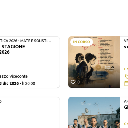
ICA 2026 - MATE E SOLISTI
V
IN CORSO
- STAGIONE
v
2026
Gr
lazzo Viceconte
0
3 dic 2026
• h 20:00
6
A
G
Gr