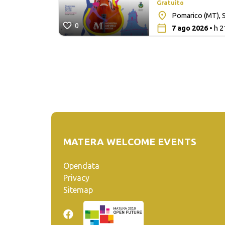
Gratuito
lita San
Pomarico (MT), S
0
7 ago 2026
• h 2
MATERA WELCOME EVENTS
Opendata
Privacy
Sitemap