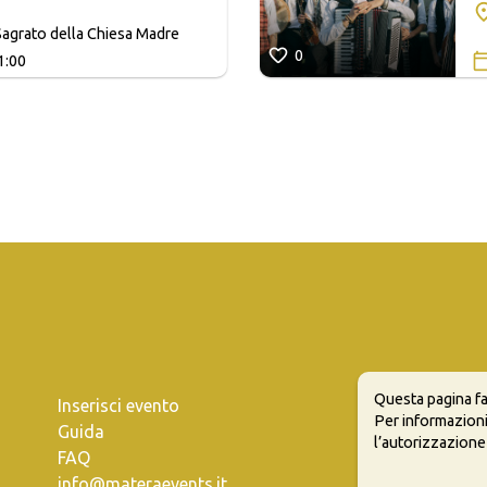
agrato della Chiesa Madre
0
1:00
Questa pagina fa
Inserisci evento
Per informazioni
Guida
l’autorizzazione
FAQ
info@materaevents.it