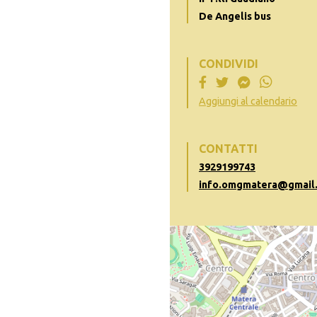
De Angelis bus
CONDIVIDI
Aggiungi al calendario
CONTATTI
3929199743
info.omgmatera@gmail