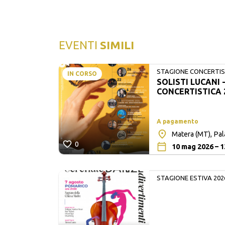
EVENTI
SIMILI
STAGIONE CONCERTIST
IN CORSO
SOLISTI LUCANI 
LUCANI
CONCERTISTICA 
A pagamento
Matera (MT), Pa
0
10 mag 2026 – 1
STAGIONE ESTIVA 202