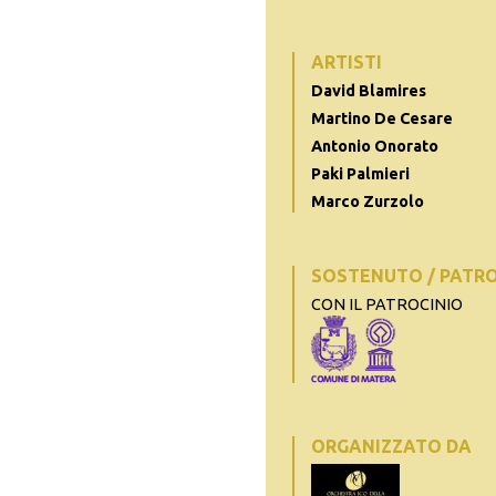
ARTISTI
David Blamires
Martino De Cesare
Antonio Onorato
Paki Palmieri
Marco Zurzolo
SOSTENUTO / PATR
CON IL PATROCINIO
ORGANIZZATO DA