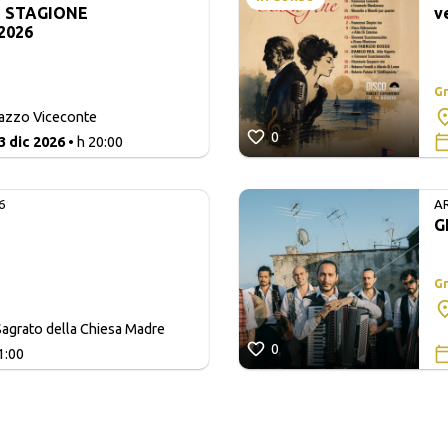
- STAGIONE
v
2026
Gr
lazzo Viceconte
0
3 dic 2026
• h 20:00
6
A
G
Gr
agrato della Chiesa Madre
0
1:00