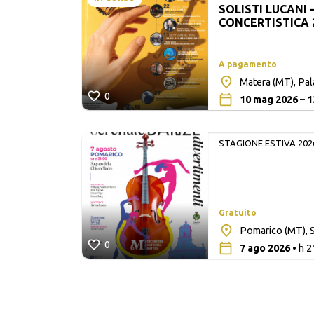
SOLISTI LUCANI 
LUCANI
CONCERTISTICA 
A pagamento
Matera (MT), Pa
0
10 mag 2026 – 1
STAGIONE ESTIVA 202
Gratuito
lita San
Pomarico (MT), S
0
7 ago 2026
• h 2