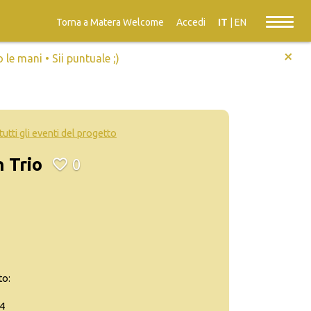
Torna a Matera Welcome
Accedi
IT
|
EN
+
e mani • Sii puntuale ;)
tutti gli eventi del progetto
 Trio
0
to:
4