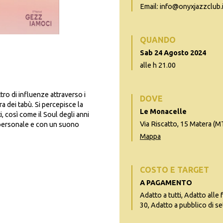
Email: info@onyxjazzclub.i
QUANDO
Sab 24 Agosto 2024
alle h 21.00
tro di influenze attraverso i
DOVE
a dei tabù. Si percepisce la
Le Monacelle
ti, così come il Soul degli anni
Via Riscatto, 15 Matera (M
 personale e con un suono
Mappa
COSTO E TARGET
A PAGAMENTO
Adatto a tutti, Adatto alle 
30, Adatto a pubblico di se