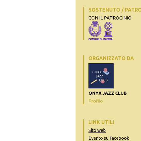
SOSTENUTO / PATR
CON IL PATROCINIO
ORGANIZZATO DA
ONYX JAZZ CLUB
Profilo
LINK UTILI
Sito web
Evento su Facebook