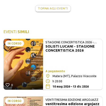
TORNA AGLI EVENTI
EVENTI
SIMILI
STAGIONE CONCERTISTICA 2026 -
IN CORSO
SOLISTI LUCANI - STAGIONE
MATE E SOLISTI LUCANI
CONCERTISTICA 2026
A pagamento
Matera (MT), Palazzo Viceconte
h 20:00
0
10 mag 2026 – 13 dic 2026
VENTITRESIMA EDIZIONE ARGOJAZZ
IN CORSO
ventitresima edizione argojazz