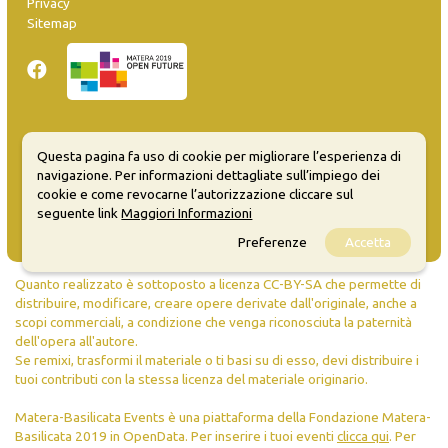
Privacy
Sitemap
Inserisci evento
Questa pagina fa uso di cookie per migliorare l’esperienza di
Guida
navigazione. Per informazioni dettagliate sull’impiego dei
FAQ
cookie e come revocarne l’autorizzazione cliccare sul
info@materaevents.it
seguente link
Maggiori Informazioni
Preferenze
Accetta
Quanto realizzato è sottoposto a licenza CC-BY-SA che permette di
distribuire, modificare, creare opere derivate dall'originale, anche a
scopi commerciali, a condizione che venga riconosciuta la paternità
dell'opera all'autore.
Se remixi, trasformi il materiale o ti basi su di esso, devi distribuire i
tuoi contributi con la stessa licenza del materiale originario.
Matera-Basilicata Events è una piattaforma della Fondazione Matera-
Basilicata 2019 in OpenData. Per inserire i tuoi eventi
clicca qui
. Per