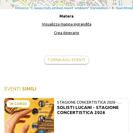
Matera
Visualizza mappa ingrandita
Crea itinerario
TORNA AGLI EVENTI
EVENTI
SIMILI
STAGIONE CONCERTISTICA 2026 -
IN CORSO
SOLISTI LUCANI - STAGIONE
MATE E SOLISTI LUCANI
CONCERTISTICA 2026