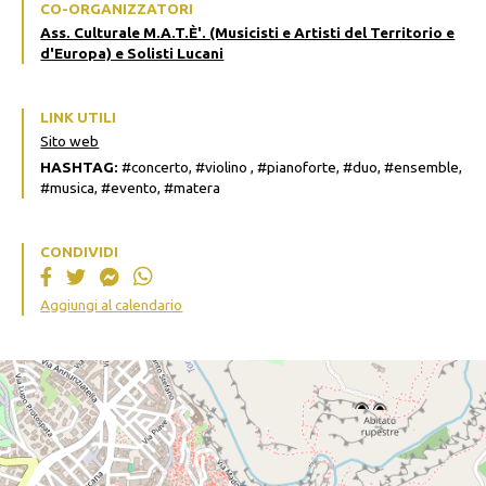
CO-ORGANIZZATORI
Ass. Culturale M.A.T.È'. (Musicisti e Artisti del Territorio e
d'Europa) e Solisti Lucani
LINK UTILI
Sito web
HASHTAG:
#concerto, #violino , #pianoforte, #duo, #ensemble,
#musica, #evento, #matera
CONDIVIDI
Aggiungi al calendario