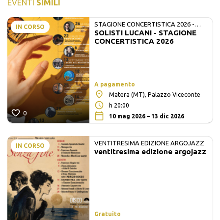
EVENTI
SIMILI
STAGIONE CONCERTISTICA 2026 -
IN CORSO
SOLISTI LUCANI - STAGIONE
MATE E SOLISTI LUCANI
CONCERTISTICA 2026
A pagamento
Matera (MT), Palazzo Viceconte
h 20:00
0
10 mag 2026 – 13 dic 2026
VENTITRESIMA EDIZIONE ARGOJAZZ
IN CORSO
ventitresima edizione argojazz
Gratuito