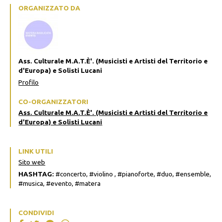
ORGANIZZATO DA
Ass. Culturale M.A.T.È'. (Musicisti e Artisti del Territorio e
d'Europa) e Solisti Lucani
Profilo
CO-ORGANIZZATORI
Ass. Culturale M.A.T.È'. (Musicisti e Artisti del Territorio e
d'Europa) e Solisti Lucani
LINK UTILI
Sito web
HASHTAG:
#concerto, #violino , #pianoforte, #duo, #ensemble,
#musica, #evento, #matera
CONDIVIDI