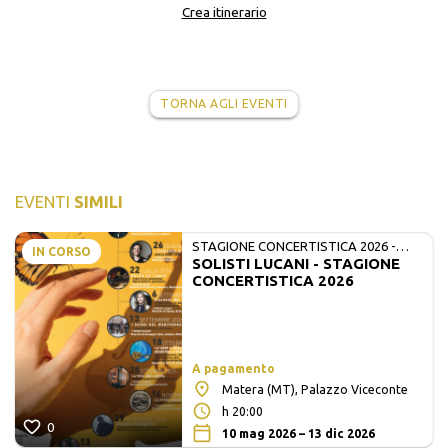
Crea itinerario
TORNA AGLI EVENTI
EVENTI
SIMILI
STAGIONE CONCERTISTICA 2026 -
IN CORSO
SOLISTI LUCANI - STAGIONE
MATE E SOLISTI LUCANI
CONCERTISTICA 2026
A pagamento
Matera (MT), Palazzo Viceconte
h 20:00
0
10 mag 2026 – 13 dic 2026