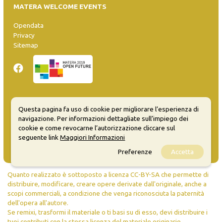
MATERA WELCOME EVENTS
Opendata
Privacy
Sitemap
Inserisci evento
Questa pagina fa uso di cookie per migliorare l’esperienza di
Guida
navigazione. Per informazioni dettagliate sull’impiego dei
cookie e come revocarne l’autorizzazione cliccare sul
FAQ
seguente link
Maggiori Informazioni
info@materaevents.it
Preferenze
Accetta
Quanto realizzato è sottoposto a licenza CC-BY-SA che permette di
distribuire, modificare, creare opere derivate dall'originale, anche a
scopi commerciali, a condizione che venga riconosciuta la paternità
dell'opera all'autore.
Se remixi, trasformi il materiale o ti basi su di esso, devi distribuire i
tuoi contributi con la stessa licenza del materiale originario.