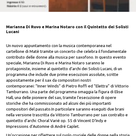
Marianna Di Ruvo e Marina Notaro con il Quintetto dei Solisti
Lucani
Un nuovo appuntamento con la musica contemporanea nel
cartellone di Matè tramite un concerto che celebra il fondamentale
contributo delle donne alla musica per saxofono. In questo evento
speciale, Marianna Di Ruvo e Marina Notaro saranno le
protagoniste, insieme al quintetto d’archi dei Solisti Lucani, di un
programma che include due prime esecuzioni assolute, scritte
appositamente per il sax da compositori nostri
contemporanei:
“Inner Winds” di Pietro Roffi ed
“Elettra” di Vittorio
Tamburrano. Una parte del
programma omaggia la figura di Elise
Hall, una delle pioniere del sax, tramite l’esecuzione di opere
storiche che ha commissionato ad alcuni dei più importanti
compositori del passato.In particolare saranno eseguiti due brani
nella versione trascritta da Vittorio Tamburrano per sax contralto e
quintetto d’archi: Choral Varié op. 55 di Vincent D’Indy e
Impressions d’Automne di André Caplet.
Un’occasione per riflettere sul ruolo cruciale delle donne nella storia