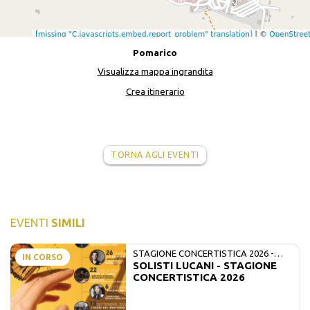
Pomarico
Visualizza mappa ingrandita
Crea itinerario
TORNA AGLI EVENTI
EVENTI
SIMILI
STAGIONE CONCERTISTICA 2026 -
IN CORSO
SOLISTI LUCANI - STAGIONE
MATE E SOLISTI LUCANI
CONCERTISTICA 2026