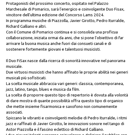
Protagonisti del prossimo concerto, ospitato nel Palazzo
Marchesale di Pomarico, sarà l'energico e coinvolgente Duo Fisax,
vincitore dell'ultima edizione del Concorso Lams 2024.
In programma musiche di Piazzolla, Javier Girotto, Pedro Iturralde,
Richard Galliano e altri.
Con il Comune di Pomarico continua e si consolida una proficua
collaborazione, iniziata ormai da anni, che si pone l'obiettivo di far
arrivare la buona musica anche fuori dai consueti canali e di
sostenere fortemente giovani e talentuosi musicisti.
Il Duo FiSax nasce dalla ricerca di sonorità innovative nel panorama
musicale.
Due virtuosi musicisti che hanno affinato le proprie abilità nei generi
musicali più sofisticati.
La scelta musicale abbraccia vari generi: classica, contemporanea,
jazz, latino, tango, blues e musica da film.
La scelta di proporre questo tipo di repertorio è dovuta alla volontà
di dare mostra di quante possibilità offra questo tipo di organico
che mette insieme fisarmonica e saxofono non comunemente
associati.
Spiccano le vibranti e coinvolgenti melodie di Pedro Iturralde, i ritmi
jazz e raffinati di Javier Girotto, le innovazioni sonore nel tango di
Astor Piazzolla e il fascino eclettico di Richard Galliano.