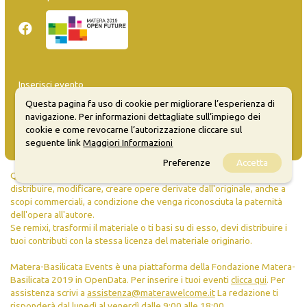
Inserisci evento
Guida
Questa pagina fa uso di cookie per migliorare l’esperienza di
FAQ
navigazione. Per informazioni dettagliate sull’impiego dei
info@materaevents.it
cookie e come revocarne l’autorizzazione cliccare sul
seguente link
Maggiori Informazioni
Preferenze
Accetta
Quanto realizzato è sottoposto a licenza CC-BY-SA che permette di
distribuire, modificare, creare opere derivate dall'originale, anche a
scopi commerciali, a condizione che venga riconosciuta la paternità
dell'opera all'autore.
Se remixi, trasformi il materiale o ti basi su di esso, devi distribuire i
tuoi contributi con la stessa licenza del materiale originario.
Matera-Basilicata Events è una piattaforma della Fondazione Matera-
Basilicata 2019 in OpenData. Per inserire i tuoi eventi
clicca qui
. Per
assistenza scrivi a
assistenza@materawelcome.it
La redazione ti
risponderà dal lunedì al venerdì dalle 9:00 alle 18:00.