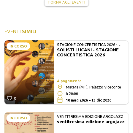
TORNA AGLI EVENTI
EVENTI
SIMILI
STAGIONE CONCERTISTICA 2026 -
IN CORSO
SOLISTI LUCANI - STAGIONE
MATE E SOLISTI LUCANI
CONCERTISTICA 2026
A pagamento
Matera (MT), Palazzo Viceconte
h 20:00
0
10 mag 2026 – 13 dic 2026
VENTITRESIMA EDIZIONE ARGOJAZZ
IN CORSO
ventitresima edizione argojazz