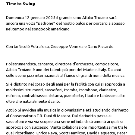
Time to Swing
Domenica 12 gennaio 2025 il grandissimo Attilio Troiano sarà
ancora una volta “padrone” del nostro palco per portarci a spasso
nel tempo nel songbook americano.
Con lui Nicolò Petrafesa, Giuseppe Venezia e Dario Riccardo.
Polistrumentista, cantante, direttore d’orchestra, compositore,
Attilio Troiano è uno dei talenti più puri del Made in Italy. Da anni
sulle scene jazz internazionali al fianco di grandi nomi della musica.
Si è distinto nel corso degli anni per la facilità con cui si approccia a
moltissimi strumenti, sassofoni, tromba, trombone, clarinetto,
eufonio, contrabbasso, chitarra, pianoforte, flauto e tantissimi altri
oltre che naturalmente il canto.
Attilio Si avvicina alla musica in giovanissima età studiando clarinetto
al Conservatorio E.R. Duni di Matera. Dal clarinetto passa ai
sassofoni e via via scopre una serie infinita di strumenti ai quali si
approccia con successo. Vanta collaborazioni importantissime tra le
quali ricordiamo: Enrico Rava, Scott Hamilton, David Paquette, Peter