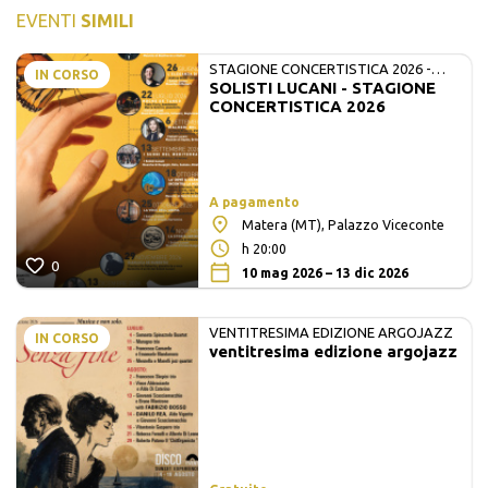
EVENTI
SIMILI
STAGIONE CONCERTISTICA 2026 -
IN CORSO
SOLISTI LUCANI - STAGIONE
MATE E SOLISTI LUCANI
CONCERTISTICA 2026
A pagamento
Matera (MT), Palazzo Viceconte
h 20:00
0
10 mag 2026 – 13 dic 2026
VENTITRESIMA EDIZIONE ARGOJAZZ
IN CORSO
ventitresima edizione argojazz