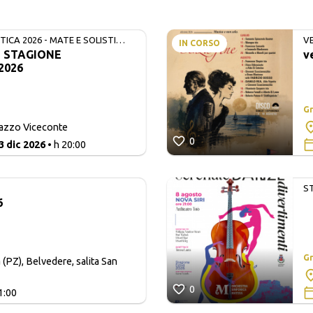
ICA 2026 - MATE E SOLISTI
V
IN CORSO
- STAGIONE
v
2026
Gr
lazzo Viceconte
0
3 dic 2026
• h 20:00
S
6
Gr
 (PZ), Belvedere, salita San
0
1:00