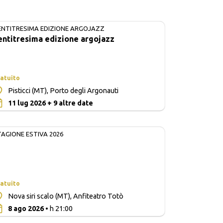
ENTITRESIMA EDIZIONE ARGOJAZZ
IN CORSO
entitresima edizione argojazz
atuito
Pisticci (MT), Porto degli Argonauti
0
11 lug 2026 + 9 altre date
TAGIONE ESTIVA 2026
atuito
Nova siri scalo (MT), Anfiteatro Totò
0
8 ago 2026
• h 21:00