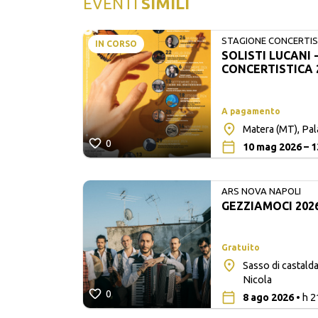
EVENTI
SIMILI
STAGIONE CONCERTIST
IN CORSO
SOLISTI LUCANI 
LUCANI
CONCERTISTICA 
A pagamento
Matera (MT), Pa
0
10 mag 2026 – 1
ARS NOVA NAPOLI
GEZZIAMOCI 202
Gratuito
Sasso di castalda
ò
Nicola
0
8 ago 2026
• h 2