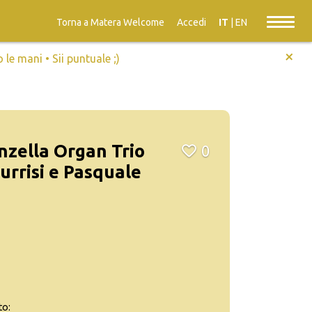
Torna a Matera Welcome
Accedi
IT
|
EN
+
e mani • Sii puntuale ;)
zella Organ Trio
0
urrisi e Pasquale
to: