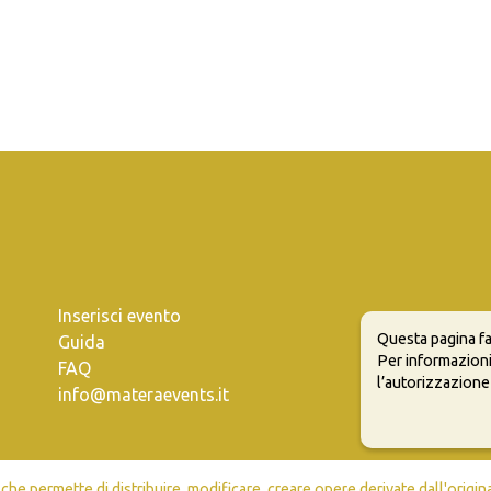
Inserisci evento
Questa pagina fa
Guida
Per informazioni
FAQ
l’autorizzazione
info@materaevents.it
e permette di distribuire, modificare, creare opere derivate dall'origin