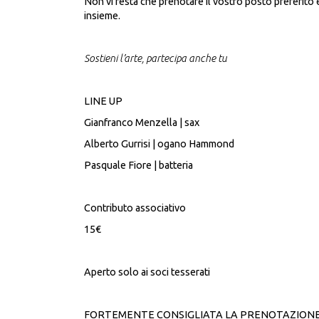
Non vi resta che prenotare il vostro posto preferito 
insieme.
Sostieni l’arte, partecipa anche tu
LINE UP
Gianfranco Menzella | sax
Alberto Gurrisi | ogano Hammond
Pasquale Fiore | batteria
Contributo associativo
15€
Aperto solo ai soci tesserati
FORTEMENTE CONSIGLIATA LA PRENOTAZION