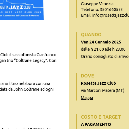
Giuseppe Venezia
Telefono: 3501660573
Email: info@rosettajazzclu
QUANDO
Ven 24 Gennaio 2025
dalle h 21.00 alle h 23.00
Club il sassofonista Gianfranco
Orario consigliato di arrivo
gan trio “Coltrane Legacy”. Con
DOVE
Rosetta Jazz Club
ana il trio rielabora con una
sciata da John Coltrane ad ogni
via Marconi Matera (MT)
Mappa
COSTO E TARGET
A PAGAMENTO