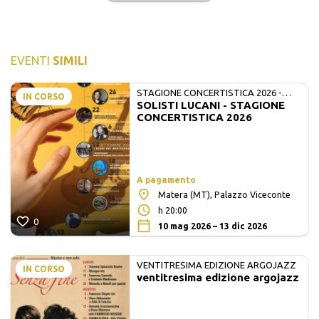
EVENTI
SIMILI
STAGIONE CONCERTISTICA 2026 -
IN CORSO
SOLISTI LUCANI - STAGIONE
MATE E SOLISTI LUCANI
CONCERTISTICA 2026
A pagamento
Matera (MT), Palazzo Viceconte
h 20:00
0
10 mag 2026 – 13 dic 2026
VENTITRESIMA EDIZIONE ARGOJAZZ
IN CORSO
ventitresima edizione argojazz