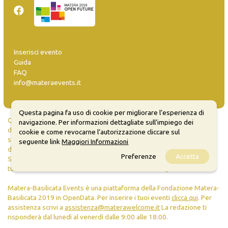
Inserisci evento
Guida
FAQ
info@materaevents.it
Questa pagina fa uso di cookie per migliorare l’esperienza di
Quanto realizzato è sottoposto a licenza CC-BY-SA che permette di
navigazione. Per informazioni dettagliate sull’impiego dei
distribuire, modificare, creare opere derivate dall'originale, anche a
cookie e come revocarne l’autorizzazione cliccare sul
scopi commerciali, a condizione che venga riconosciuta la paternità
seguente link
Maggiori Informazioni
dell'opera all'autore.
Preferenze
Accetta
Se remixi, trasformi il materiale o ti basi su di esso, devi distribuire i
tuoi contributi con la stessa licenza del materiale originario.
Matera-Basilicata Events è una piattaforma della Fondazione Matera-
Basilicata 2019 in OpenData. Per inserire i tuoi eventi
clicca qui
. Per
assistenza scrivi a
assistenza@materawelcome.it
La redazione ti
risponderà dal lunedì al venerdì dalle 9:00 alle 18:00.