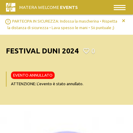
MATERA WELCOME
EVENTS
+
error_outline
PARTECIPA IN SICUREZZA: Indossa la mascherina • Rispetta
la distanza di sicurezza • Lava spesso le mani • Sii puntuale ;)
FESTIVAL DUNI 2024
0
EVENTO ANNULLATO
ATTENZIONE: L'evento è stato annullato.