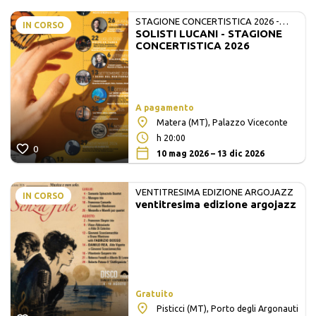
STAGIONE CONCERTISTICA 2026 -
IN CORSO
SOLISTI LUCANI - STAGIONE
MATE E SOLISTI LUCANI
CONCERTISTICA 2026
A pagamento
Matera (MT), Palazzo Viceconte
h 20:00
0
10 mag 2026 – 13 dic 2026
VENTITRESIMA EDIZIONE ARGOJAZZ
IN CORSO
ventitresima edizione argojazz
Gratuito
Pisticci (MT), Porto degli Argonauti