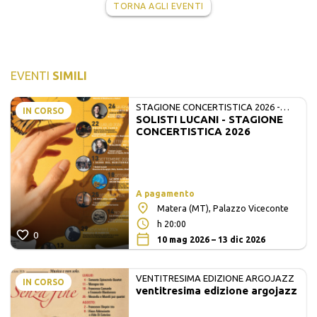
TORNA AGLI EVENTI
EVENTI
SIMILI
STAGIONE CONCERTISTICA 2026 -
IN CORSO
SOLISTI LUCANI - STAGIONE
MATE E SOLISTI LUCANI
CONCERTISTICA 2026
A pagamento
Matera (MT), Palazzo Viceconte
h 20:00
0
10 mag 2026 – 13 dic 2026
VENTITRESIMA EDIZIONE ARGOJAZZ
IN CORSO
ventitresima edizione argojazz