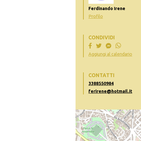
Ferdinando Irene
Profilo
CONDIVIDI
Aggiungi al calendario
CONTATTI
3388550984
ferirene@hotmail.it