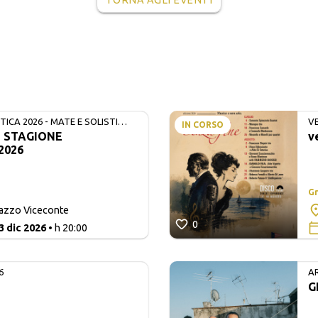
TORNA AGLI EVENTI
ICA 2026 - MATE E SOLISTI
V
IN CORSO
- STAGIONE
v
2026
Gr
lazzo Viceconte
0
3 dic 2026
• h 20:00
6
A
G