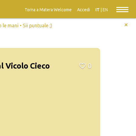
Torna a Matera Welcome
Accedi
IT
|
EN
+
e mani • Sii puntuale ;)
l Vicolo Cieco
0