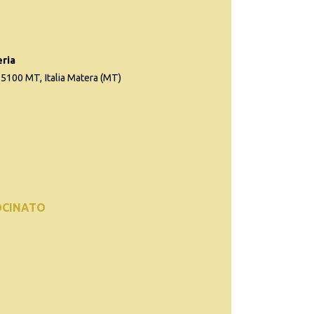
eria
 75100 MT, Italia Matera (MT)
OCINATO