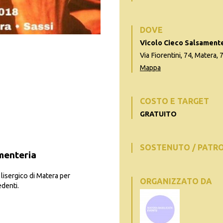
DOVE
Vicolo Cieco Salsament
Via Fiorentini, 74, Matera,
Mappa
COSTO E TARGET
GRATUITO
SOSTENUTO / PATR
menteria
 lisergico di Matera per
ORGANIZZATO DA
denti.