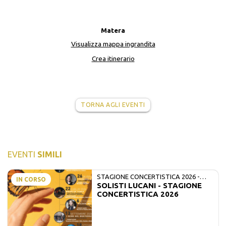
Matera
Visualizza mappa ingrandita
Crea itinerario
TORNA AGLI EVENTI
EVENTI
SIMILI
STAGIONE CONCERTISTICA 2026 -
IN CORSO
SOLISTI LUCANI - STAGIONE
MATE E SOLISTI LUCANI
CONCERTISTICA 2026