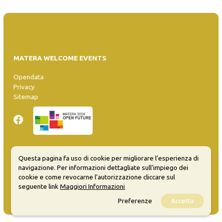
MATERA WELCOME EVENTS
Opendata
Privacy
Sitemap
Questa pagina fa uso di cookie per migliorare l’esperienza di
Inserisci evento
navigazione. Per informazioni dettagliate sull’impiego dei
Guida
cookie e come revocarne l’autorizzazione cliccare sul
FAQ
seguente link
Maggiori Informazioni
info@materaevents.it
Preferenze
Accetta