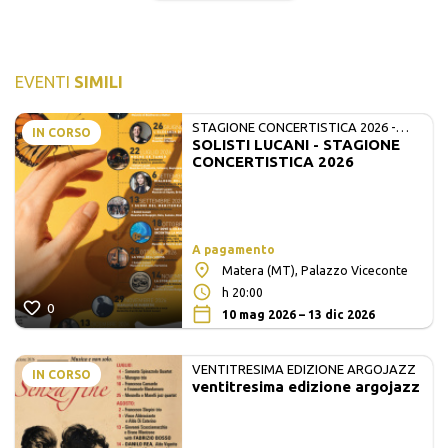
EVENTI
SIMILI
STAGIONE CONCERTISTICA 2026 -
IN CORSO
SOLISTI LUCANI - STAGIONE
MATE E SOLISTI LUCANI
CONCERTISTICA 2026
A pagamento
Matera (MT), Palazzo Viceconte
h 20:00
0
10 mag 2026 – 13 dic 2026
VENTITRESIMA EDIZIONE ARGOJAZZ
IN CORSO
ventitresima edizione argojazz