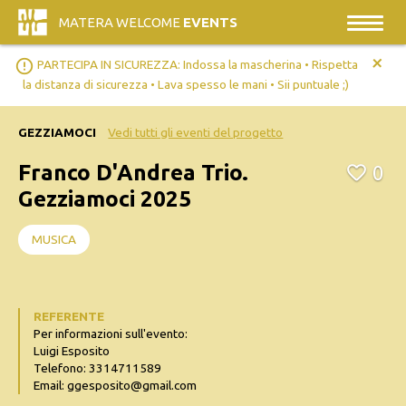
MATERA WELCOME
EVENTS
+
error_outline
PARTECIPA IN SICUREZZA: Indossa la mascherina • Rispetta
la distanza di sicurezza • Lava spesso le mani • Sii puntuale ;)
GEZZIAMOCI
Vedi tutti gli eventi del progetto
Franco D'Andrea Trio.
0
Gezziamoci 2025
MUSICA
REFERENTE
Per informazioni sull'evento:
Luigi Esposito
Telefono: 3314711589
Email: ggesposito@gmail.com