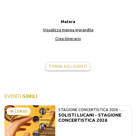
Matera
Visualizza mappa ingrandita
Crea itinerario
TORNA AGLI EVENTI
EVENTI
SIMILI
STAGIONE CONCERTISTICA 2026 -
IN CORSO
SOLISTI LUCANI - STAGIONE
MATE E SOLISTI LUCANI
CONCERTISTICA 2026