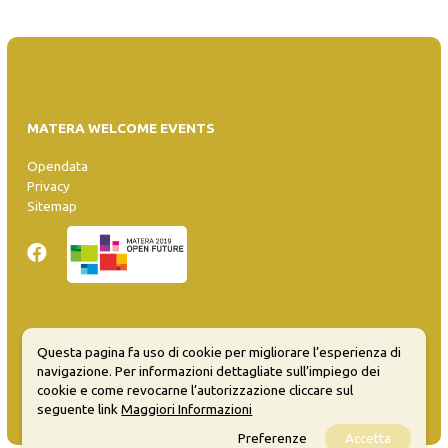
MATERA WELCOME EVENTS
Opendata
Privacy
Sitemap
Inserisci evento
Questa pagina fa uso di cookie per migliorare l’esperienza di
Guida
navigazione. Per informazioni dettagliate sull’impiego dei
FAQ
cookie e come revocarne l’autorizzazione cliccare sul
info@materaevents.it
seguente link
Maggiori Informazioni
Preferenze
Accetta