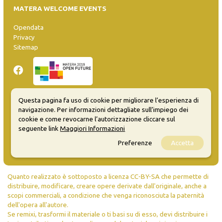
MATERA WELCOME EVENTS
Opendata
Privacy
Sitemap
Questa pagina fa uso di cookie per migliorare l’esperienza di
navigazione. Per informazioni dettagliate sull’impiego dei
Inserisci evento
cookie e come revocarne l’autorizzazione cliccare sul
Guida
seguente link
Maggiori Informazioni
FAQ
info@materaevents.it
Preferenze
Accetta
Quanto realizzato è sottoposto a licenza CC-BY-SA che permette di
distribuire, modificare, creare opere derivate dall'originale, anche a
scopi commerciali, a condizione che venga riconosciuta la paternità
dell'opera all'autore.
Se remixi, trasformi il materiale o ti basi su di esso, devi distribuire i