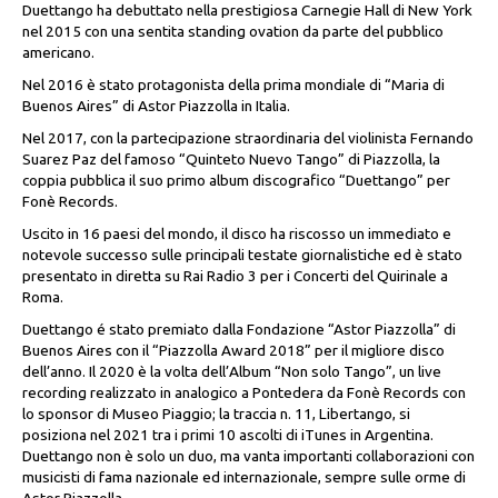
Duettango ha debuttato nella prestigiosa Carnegie Hall di New York
nel 2015 con una sentita standing ovation da parte del pubblico
americano.
Nel 2016 è stato protagonista della prima mondiale di “Maria di
Buenos Aires” di Astor Piazzolla in Italia.
Nel 2017, con la partecipazione straordinaria del violinista Fernando
Suarez Paz del famoso “Quinteto Nuevo Tango” di Piazzolla, la
coppia pubblica il suo primo album discografico “Duettango” per
Fonè Records.
Uscito in 16 paesi del mondo, il disco ha riscosso un immediato e
notevole successo sulle principali testate giornalistiche ed è stato
presentato in diretta su Rai Radio 3 per i Concerti del Quirinale a
Roma.
Duettango é stato premiato dalla Fondazione “Astor Piazzolla” di
Buenos Aires con il “Piazzolla Award 2018” per il migliore disco
dell’anno. Il 2020 è la volta dell’Album “Non solo Tango”, un live
recording realizzato in analogico a Pontedera da Fonè Records con
lo sponsor di Museo Piaggio; la traccia n. 11, Libertango, si
posiziona nel 2021 tra i primi 10 ascolti di iTunes in Argentina.
Duettango non è solo un duo, ma vanta importanti collaborazioni con
musicisti di fama nazionale ed internazionale, sempre sulle orme di