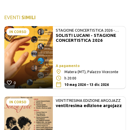
EVENTI
SIMILI
STAGIONE CONCERTISTICA 2026 -
IN CORSO
SOLISTI LUCANI - STAGIONE
MATE E SOLISTI LUCANI
CONCERTISTICA 2026
A pagamento
Matera (MT), Palazzo Viceconte
h 20:00
0
10 mag 2026 – 13 dic 2026
VENTITRESIMA EDIZIONE ARGOJAZZ
IN CORSO
ventitresima edizione argojazz