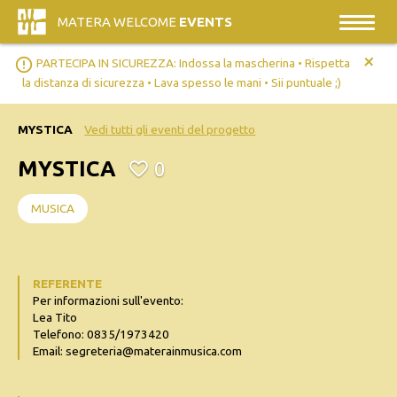
MATERA WELCOME
EVENTS
+
error_outline
PARTECIPA IN SICUREZZA: Indossa la mascherina • Rispetta
la distanza di sicurezza • Lava spesso le mani • Sii puntuale ;)
MYSTICA
Vedi tutti gli eventi del progetto
MYSTICA
0
MUSICA
REFERENTE
Per informazioni sull'evento:
Lea Tito
Telefono: 0835/1973420
Email: segreteria@materainmusica.com