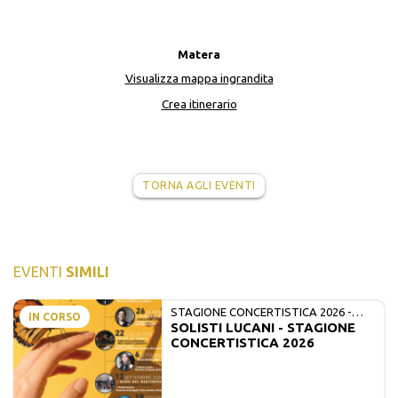
Matera
Visualizza mappa ingrandita
Crea itinerario
TORNA AGLI EVENTI
EVENTI
SIMILI
STAGIONE CONCERTISTICA 2026 -
IN CORSO
SOLISTI LUCANI - STAGIONE
MATE E SOLISTI LUCANI
CONCERTISTICA 2026