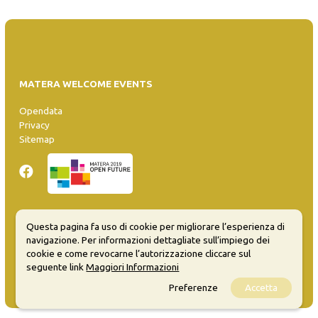
MATERA WELCOME EVENTS
Opendata
Privacy
Sitemap
Questa pagina fa uso di cookie per migliorare l’esperienza di
Inserisci evento
navigazione. Per informazioni dettagliate sull’impiego dei
Guida
cookie e come revocarne l’autorizzazione cliccare sul
FAQ
seguente link
Maggiori Informazioni
info@materaevents.it
Preferenze
Accetta