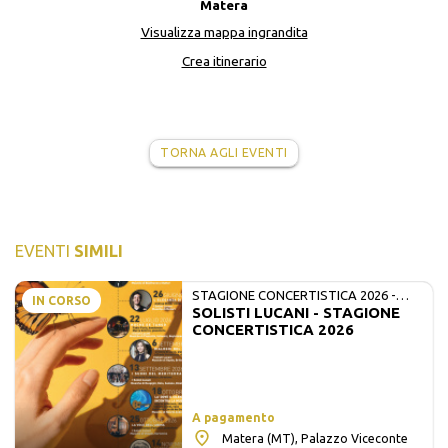
Matera
Visualizza mappa ingrandita
Crea itinerario
TORNA AGLI EVENTI
EVENTI
SIMILI
STAGIONE CONCERTISTICA 2026 -
IN CORSO
SOLISTI LUCANI - STAGIONE
MATE E SOLISTI LUCANI
CONCERTISTICA 2026
A pagamento
Matera (MT), Palazzo Viceconte