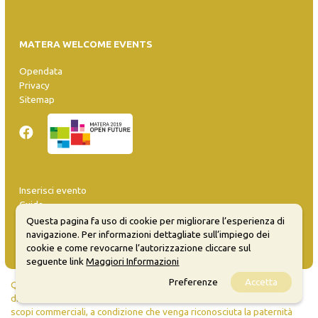
MATERA WELCOME EVENTS
Opendata
Privacy
Sitemap
Inserisci evento
Guida
FAQ
Questa pagina fa uso di cookie per migliorare l’esperienza di
info@materaevents.it
navigazione. Per informazioni dettagliate sull’impiego dei
cookie e come revocarne l’autorizzazione cliccare sul
seguente link
Maggiori Informazioni
Preferenze
Accetta
Quanto realizzato è sottoposto a licenza CC-BY-SA che permette di
distribuire, modificare, creare opere derivate dall'originale, anche a
scopi commerciali, a condizione che venga riconosciuta la paternità