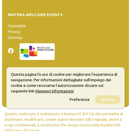
MATERA WELCOME EVENTS
Opendata
Privacy
Sitemap
Questa pagina fa uso di cookie per migliorare l’esperienza di
Inserisci evento
navigazione. Per informazioni dettagliate sull’impiego dei
Guida
cookie e come revocarne l’autorizzazione cliccare sul
FAQ
seguente link
Maggiori Informazioni
info@materaevents.it
Preferenze
Accetta
Quanto realizzato è sottoposto a licenza CC-BY-SA che permette di
distribuire, modificare, creare opere derivate dall'originale, anche a
scopi commerciali, a condizione che venga riconosciuta la paternità
dell'opera all'autore.