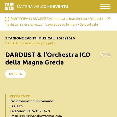
MATERA WELCOME
EVENTS
+
error_outline
PARTECIPA IN SICUREZZA: Indossa la mascherina • Rispetta
la distanza di sicurezza • Lava spesso le mani • Sii puntuale ;)
STAGIONE EVENTI MUSICALI 2025/2026
Vedi tutti gli eventi del progetto
DARDUST & l'Orchestra ICO
0
della Magna Grecia
MUSICA
REFERENTE
Per informazioni sull'evento:
Lea Tito
Telefono: 0835/1973420
Email: ass.luisbacalov@gmail.com