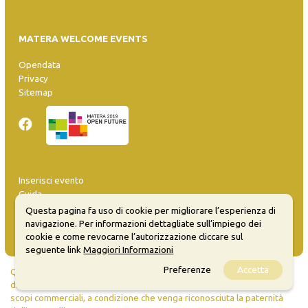
MATERA WELCOME EVENTS
Opendata
Privacy
Sitemap
Inserisci evento
Guida
FAQ
Questa pagina fa uso di cookie per migliorare l’esperienza di
info@materaevents.it
navigazione. Per informazioni dettagliate sull’impiego dei
cookie e come revocarne l’autorizzazione cliccare sul
seguente link
Maggiori Informazioni
Preferenze
Accetta
Quanto realizzato è sottoposto a licenza CC-BY-SA che permette di
distribuire, modificare, creare opere derivate dall'originale, anche a
scopi commerciali, a condizione che venga riconosciuta la paternità