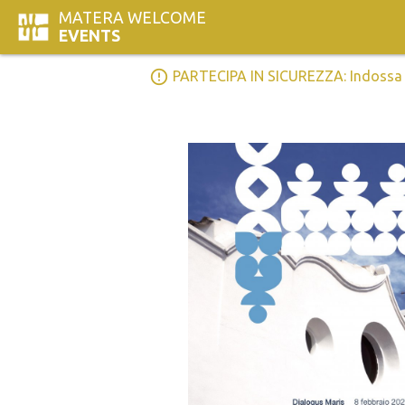
MATERA WELCOME
EVENTS
error_outline
PARTECIPA IN SICUREZZA: Indossa la 