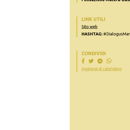
LINK UTILI
Sito web
HASHTAG:
#DialogusMari
CONDIVIDI
Aggiungi al calendario