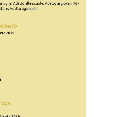
famiglie, Adatto alle scuole, Adatto ai giovani 16 -
ttore, Adatto agli adulti
OCINATO
tera 2019
e
E CON
licata 2019