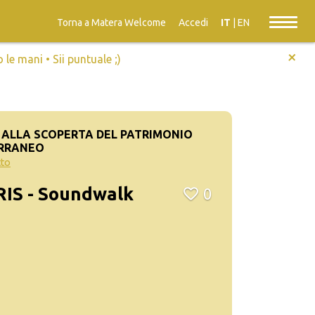
Torna a Matera Welcome
Accedi
IT
|
EN
+
e mani • Sii puntuale ;)
 ALLA SCOPERTA DEL PATRIMONIO
ERRANEO
tto
IS - Soundwalk
0