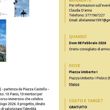
REFERENTE
Per informazioni sull'even
Claudia D'anna
Telefono: 3771967227
Email: allelammie1997@gm
QUANDO
Dom 08 Febbraio 2026
Orario consigliato di arrivo
DOVE
Piazza Umberto I
Piazza Umberto I Pisticci 
Mappa
) - partenza da Piazza Castello -
eo. 10 Paesi, 10 mentori per
rcorso immersivo che celebra
COSTO E TARGET
ialogo 2026.
Il progetto, ideato
GRATUITO
 di valorizzare l’identità