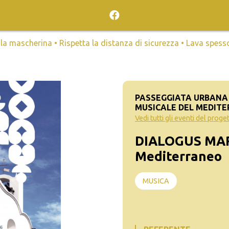
mascherina • Rispetta la distanza di sicurezza • Lava spesso l
PASSEGGIATA URBANA
MUSICALE DEL MEDIT
Vedi tutti gli eventi del proge
DIALOGUS MAR
Mediterraneo
MUSICA