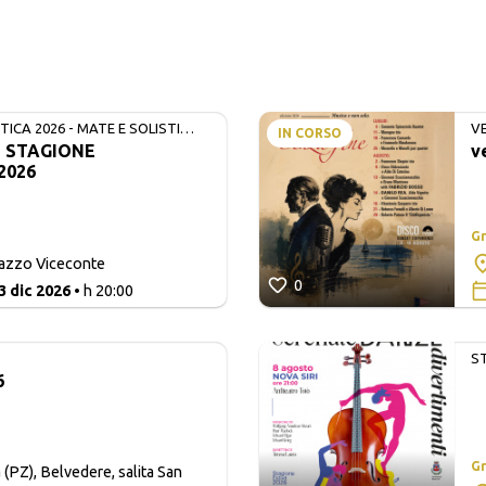
ICA 2026 - MATE E SOLISTI
V
IN CORSO
- STAGIONE
v
2026
Gr
lazzo Viceconte
0
3 dic 2026
• h 20:00
S
6
Gr
 (PZ), Belvedere, salita San