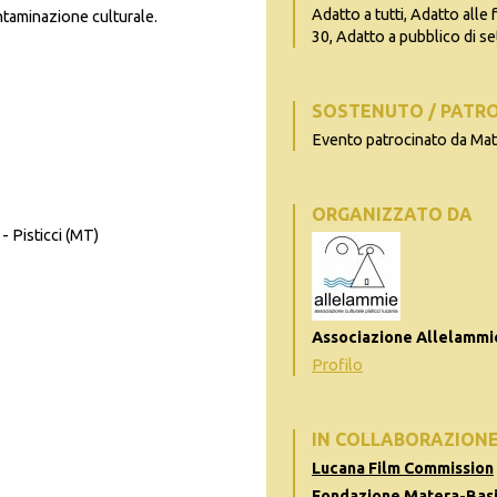
Adatto a tutti, Adatto alle 
taminazione culturale.
30, Adatto a pubblico di se
SOSTENUTO / PATR
Evento patrocinato da Ma
ORGANIZZATO DA
- Pisticci (MT)
Associazione Allelammi
Profilo
IN COLLABORAZION
Lucana Film Commission
Fondazione Matera-Basi