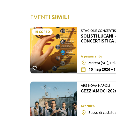
EVENTI
SIMILI
STAGIONE CONCERTIST
IN CORSO
SOLISTI LUCANI 
LUCANI
CONCERTISTICA 
A pagamento
Matera (MT), Pa
0
10 mag 2026 – 1
ARS NOVA NAPOLI
GEZZIAMOCI 202
Gratuito
Sasso di castalda