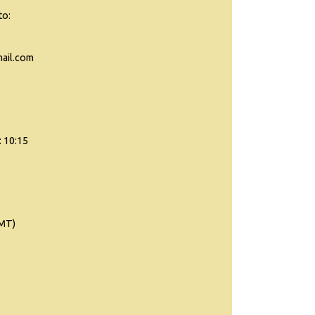
to:
ail.com
: 10:15
(MT)