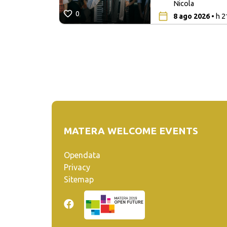
ò
Nicola
0
8 ago 2026
• h 2
MATERA WELCOME EVENTS
Opendata
Privacy
Sitemap