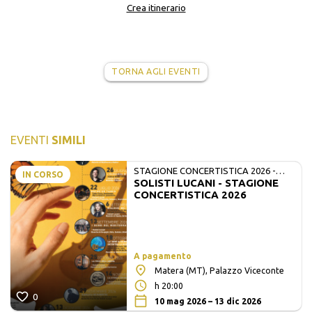
Crea itinerario
TORNA AGLI EVENTI
EVENTI
SIMILI
STAGIONE CONCERTISTICA 2026 -
IN CORSO
SOLISTI LUCANI - STAGIONE
MATE E SOLISTI LUCANI
CONCERTISTICA 2026
A pagamento
Matera (MT), Palazzo Viceconte
h 20:00
0
10 mag 2026 – 13 dic 2026