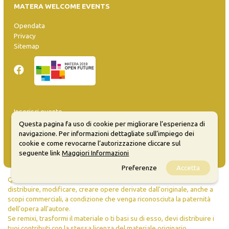
MATERA WELCOME EVENTS
Opendata
Privacy
Sitemap
Inserisci evento
Guida
Questa pagina fa uso di cookie per migliorare l’esperienza di
FAQ
navigazione. Per informazioni dettagliate sull’impiego dei
info@materaevents.it
cookie e come revocarne l’autorizzazione cliccare sul
seguente link
Maggiori Informazioni
Preferenze
Accetta
Quanto realizzato è sottoposto a licenza CC-BY-SA che permette di
distribuire, modificare, creare opere derivate dall'originale, anche a
scopi commerciali, a condizione che venga riconosciuta la paternità
dell'opera all'autore.
Se remixi, trasformi il materiale o ti basi su di esso, devi distribuire i
tuoi contributi con la stessa licenza del materiale originario.