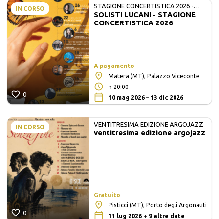
STAGIONE CONCERTISTICA 2026 -
IN CORSO
SOLISTI LUCANI - STAGIONE
MATE E SOLISTI LUCANI
CONCERTISTICA 2026
A pagamento
Matera (MT), Palazzo Viceconte
h 20:00
0
10 mag 2026 – 13 dic 2026
VENTITRESIMA EDIZIONE ARGOJAZZ
IN CORSO
ventitresima edizione argojazz
Gratuito
Pisticci (MT), Porto degli Argonauti
0
11 lug 2026 + 9 altre date