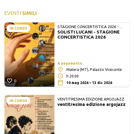
EVENTI
SIMILI
STAGIONE CONCERTISTICA 2026 -
IN CORSO
SOLISTI LUCANI - STAGIONE
MATE E SOLISTI LUCANI
CONCERTISTICA 2026
A pagamento
Matera (MT), Palazzo Viceconte
h 20:00
0
10 mag 2026 – 13 dic 2026
VENTITRESIMA EDIZIONE ARGOJAZZ
IN CORSO
ventitresima edizione argojazz