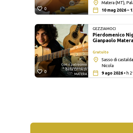
Matera (MT), Pa
0
10 mag 2026 – 1
GEZZIAMOCI
Pierdomenico Nigl
Gianpaolo Mater
Gratuito
Sasso di castalda
Con il patrocinio
lle
Nicola
della CITTÀ DI
0
9 ago 2026
• h 2
MATERA