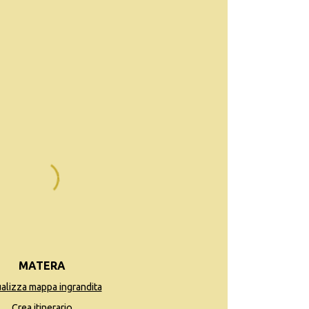
MATERA
ualizza mappa ingrandita
Crea itinerario