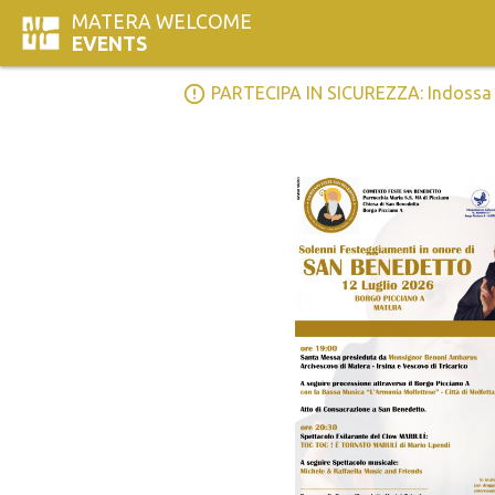
MATERA WELCOME
EVENTS
error_outline
PARTECIPA IN SICUREZZA: Indossa la 