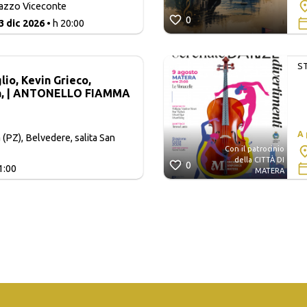
lazzo Viceconte
0
3 dic 2026
• h 20:00
S
io, Kevin Grieco,
a, | ANTONELLO FIAMMA
A
 (PZ), Belvedere, salita San
Con il patrocinio
della CITTÀ DI
0
1:00
MATERA