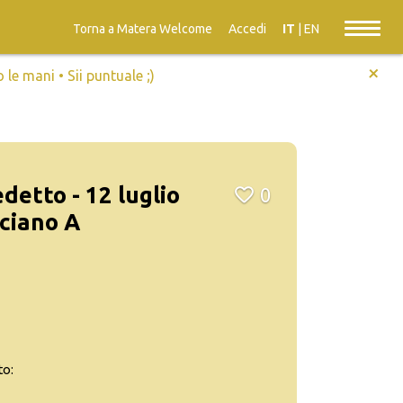
Torna a Matera Welcome
Accedi
IT
|
EN
+
e mani • Sii puntuale ;)
detto - 12 luglio
0
ciano A
to: