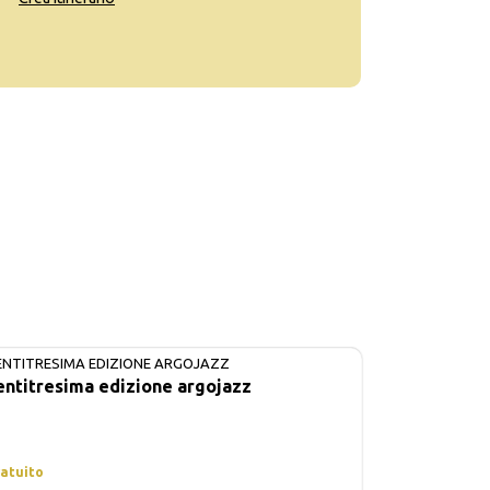
ENTITRESIMA EDIZIONE ARGOJAZZ
IN CORSO
entitresima edizione argojazz
atuito