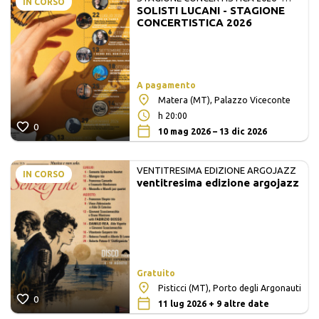
IN CORSO
SOLISTI LUCANI - STAGIONE
MATE E SOLISTI LUCANI
CONCERTISTICA 2026
A pagamento
Matera (MT), Palazzo Viceconte
h 20:00
0
10 mag 2026 – 13 dic 2026
VENTITRESIMA EDIZIONE ARGOJAZZ
IN CORSO
ventitresima edizione argojazz
Gratuito
Pisticci (MT), Porto degli Argonauti
0
11 lug 2026 + 9 altre date