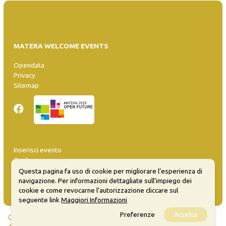
MATERA WELCOME EVENTS
Opendata
Privacy
Sitemap
Inserisci evento
Guida
FAQ
Questa pagina fa uso di cookie per migliorare l’esperienza di
info@materaevents.it
navigazione. Per informazioni dettagliate sull’impiego dei
cookie e come revocarne l’autorizzazione cliccare sul
seguente link
Maggiori Informazioni
Preferenze
Accetta
Quanto realizzato è sottoposto a licenza CC-BY-SA che permette di