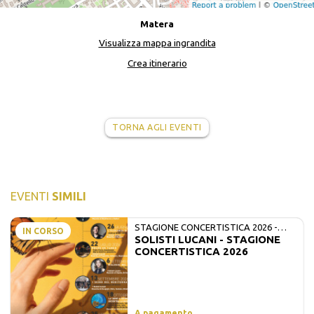
Matera
Visualizza mappa ingrandita
Crea itinerario
TORNA AGLI EVENTI
EVENTI
SIMILI
STAGIONE CONCERTISTICA 2026 -
IN CORSO
SOLISTI LUCANI - STAGIONE
MATE E SOLISTI LUCANI
CONCERTISTICA 2026
A pagamento