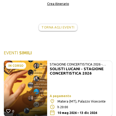
Crea itinerario
TORNA AGLI EVENTI
EVENTI
SIMILI
STAGIONE CONCERTISTICA 2026 -
IN CORSO
SOLISTI LUCANI - STAGIONE
MATE E SOLISTI LUCANI
CONCERTISTICA 2026
A pagamento
Matera (MT), Palazzo Viceconte
h 20:00
0
10 mag 2026 – 13 dic 2026