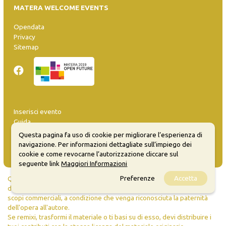
MATERA WELCOME EVENTS
Opendata
Privacy
Sitemap
Inserisci evento
Guida
FAQ
Questa pagina fa uso di cookie per migliorare l’esperienza di
info@materaevents.it
navigazione. Per informazioni dettagliate sull’impiego dei
cookie e come revocarne l’autorizzazione cliccare sul
seguente link
Maggiori Informazioni
Preferenze
Accetta
Quanto realizzato è sottoposto a licenza CC-BY-SA che permette di
distribuire, modificare, creare opere derivate dall'originale, anche a
scopi commerciali, a condizione che venga riconosciuta la paternità
dell'opera all'autore.
Se remixi, trasformi il materiale o ti basi su di esso, devi distribuire i