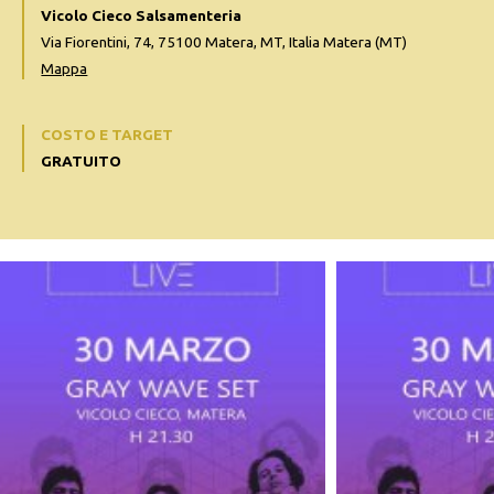
Vicolo Cieco Salsamenteria
Via Fiorentini, 74, 75100 Matera, MT, Italia Matera (MT)
Mappa
COSTO E TARGET
GRATUITO