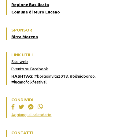
Regione Basilicata
Comune di Muro Lucano
SPONSOR
Birra Morena
LINK UTILI
Sito web
Evento su Facebook
HASHTAG:
#borgoinvita2018, #6ilmioborgo,
#lucanofolkfestival
CONDIVIDI
Aggiungi al calendario
CONTATTI