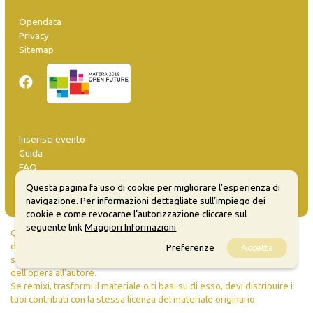
Opendata
Privacy
Sitemap
Inserisci evento
Guida
FAQ
info@materaevents.it
Questa pagina fa uso di cookie per migliorare l’esperienza di
navigazione. Per informazioni dettagliate sull’impiego dei
cookie e come revocarne l’autorizzazione cliccare sul
seguente link
Maggiori Informazioni
Quanto realizzato è sottoposto a licenza CC-BY-SA che permette di
distribuire, modificare, creare opere derivate dall'originale, anche a
Preferenze
Accetta
scopi commerciali, a condizione che venga riconosciuta la paternità
dell'opera all'autore.
Se remixi, trasformi il materiale o ti basi su di esso, devi distribuire i
tuoi contributi con la stessa licenza del materiale originario.