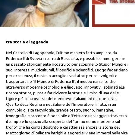
tra storia e leggenda
Nel Castello di Lagopesole, l’ultimo maniero fatto ampliare da
Federico II di Svevia in terra di Basilicata, è possibile immergersi in
un passato storicamente ricostruito per scoprire lo Stupor Mundi e i
suoi interessi multiculturali, filosofici e scientifici. Luogo federiciano
per eccellenza, il castello accoglie i visitatori per coinvolgerli e
trasportarli ne "Il Mondo di Federico II", il museo narrante che
attraverso moderne tecnologie e linguaggi innovativi, abbinati alla
ricerca storica, punta a far rivivere la storia e il mito di una delle
figure più controverse del medioevo italiano ed europeo. Nel
Quarto della Regina e nel Salone dell’Imperatore, infatti, in un
connubio di alta tecnologia, grande teatro, suono, immagine,
iconografia e racconto è possibile effettuare un viaggio attraverso
il tempo e lo spazio alla scoperta del “primo uomo moderno sul
trono” che ha contraddistinto e caratterizza ancora la storia del
Mezzogiorno d’Italia: tra intrighi e segreti si viene immersi nella vita