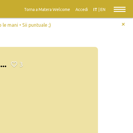
Torna a Matera Welcome
Accedi
IT
|
EN
+
e mani • Sii puntuale ;)
..
3