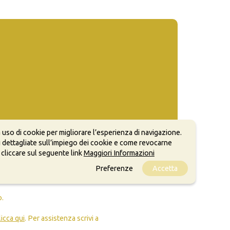
 uso di cookie per migliorare l’esperienza di navigazione.
 dettagliate sull’impiego dei cookie e come revocarne
 cliccare sul seguente link
Maggiori Informazioni
Preferenze
Accetta
ale, anche a scopi commerciali, a condizione che
o.
licca qui
. Per assistenza scrivi a