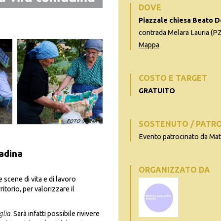
DOVE
Piazzale chiesa Beato D
contrada Melara Lauria (PZ
Mappa
COSTO E TARGET
GRATUITO
SOSTENUTO / PATR
Evento patrocinato da Ma
tadina
ORGANIZZATO DA
 scene di vita e di lavoro
ritorio, per valorizzare il
glia
. Sarà infatti possibile rivivere