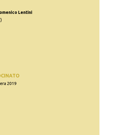
omenico Lentini
)
OCINATO
tera 2019