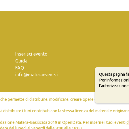
Inserisci evento
Guida
FAQ
Questa pagina fa
info@materaevents.it
Per informazioni
l’autorizzazione
e permette di distribuire, modificare, creare opere derivate dall'origin
vi distribuire i tuoi contributi con la stessa licenza del materiale originari
dazione Matera-Basilicata 2019 in OpenData. Per inserire i tuoi eventi
c
erà dal lunedì al venerdì dalle 9:00 alle 18:00.